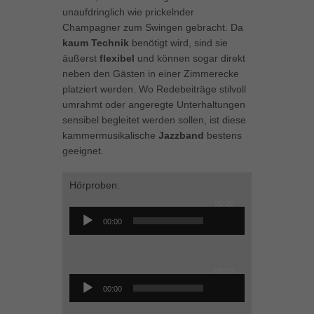
können Ihre Einwilligung zu ganzen Kategorien geben oder sich
unaufdringlich wie prickelnder
weitere Informationen anzeigen lassen und so nur bestimmte
Champagner zum Swingen gebracht. Da
Cookies auswählen.
kaum Technik
benötigt wird, sind sie
äußerst
flexibel
und können sogar direkt
Alle akzeptieren
Speichern
neben den Gästen in einer Zimmerecke
platziert werden. Wo Redebeiträge stilvoll
Zurück
umrahmt oder angeregte Unterhaltungen
Datenschutzeinstellungen
sensibel begleitet werden sollen, ist diese
Essenziell (1)
kammermusikalische
Jazzband
bestens
Essenzielle Cookies ermöglichen grundlegende Funktionen und sind für
geeignet.
die einwandfreie Funktion der Website erforderlich.
Cookie-Informationen anzeigen
Hörproben:
00:00
Audio-
Marketing (1)
Mar
00:00
Player
Marketing-Cookies werden von Drittanbietern oder Publishern verwendet,
um personalisierte Werbung anzuzeigen. Sie tun dies, indem sie
Besucher über Websites hinweg verfolgen.
Audio-
00:00
Cookie-Informationen anzeigen
Player
00:00
Externe Medien (5)
Ext