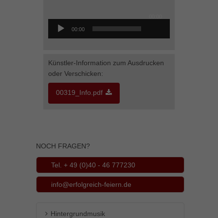
Inhalte von Videoplattformen und Social-Media-Plattformen werden
Audio-
00:00
standardmäßig blockiert. Wenn Cookies von externen Medien akzeptiert
Player
werden, bedarf der Zugriff auf diese Inhalte keiner manuellen Einwilligung
00:00
mehr.
Cookie-Informationen anzeigen
Künstler-Information zum Ausdrucken
powered by Borlabs Cookie
Datenschutzerklärung
Impressum
oder Verschicken:
00319_Info.pdf
NOCH FRAGEN?
Tel. + 49 (0)40 - 46 777230
info@erfolgreich-feiern.de
Hintergrundmusik