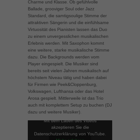
Charme und Klasse. Ob gefühlvolle
können Ihre Einwilligung zu ganzen Kategorien geben oder sich
Ballade, grooviger Soul oder Jazz
weitere Informationen anzeigen lassen und so nur bestimmte
Standard, die samtigsoulige Stimme der
Cookies auswählen.
attraktiven Sängerin und die einfühlsame
Virtuosität des Pianisten lassen das Duo
Alle akzeptieren
Speichern
zu einem unvergesslichen musikalischen
Erlebnis werden. Mit Saxophon kommt
Zurück
eine weitere, starke musikalische Stimme
Datenschutzeinstellungen
Essenziell (1)
dazu. Die Backgrounds werden vom
Player eingespielt. Die Musiker sind
Essenzielle Cookies ermöglichen grundlegende Funktionen und sind für
bereits seit vielen Jahren musikalisch auf
die einwandfreie Funktion der Website erforderlich.
höchstem Niveau tätig und haben dabei
Cookie-Informationen anzeigen
für Firmen wie Peek&Cloppenburg,
Volkswagen, Lufthansa oder das Hotel
Marketing (1)
Mar
Arosa gespielt. Mittlerweile ist das Trio
Marketing-Cookies werden von Drittanbietern oder Publishern verwendet,
auch mit komplettem Setup zu buchen (DJ
um personalisierte Werbung anzuzeigen. Sie tun dies, indem sie
dazu und weitere Musiker).
Besucher über Websites hinweg verfolgen.
Mit dem Laden des Videos
Cookie-Informationen anzeigen
akzeptieren Sie die
Datenschutzerklärung von YouTube.
Externe Medien (5)
Ext