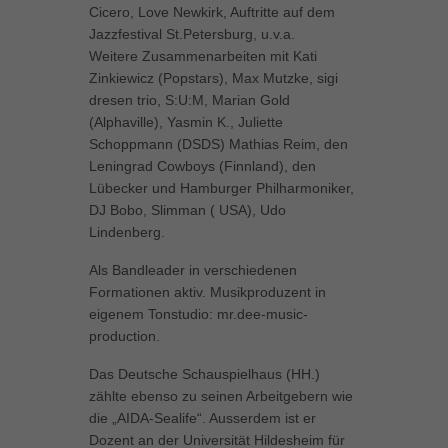
Cicero, Love Newkirk, Auftritte auf dem
Jazzfestival St.Petersburg, u.v.a.
Weitere Zusammenarbeiten mit Kati
Zinkiewicz (Popstars), Max Mutzke, sigi
dresen trio, S:U:M, Marian Gold
(Alphaville), Yasmin K., Juliette
Schoppmann (DSDS) Mathias Reim, den
Leningrad Cowboys (Finnland), den
Lübecker und Hamburger Philharmoniker,
DJ Bobo, Slimman ( USA), Udo
Lindenberg.
Als Bandleader in verschiedenen
Formationen aktiv. Musikproduzent in
eigenem Tonstudio: mr.dee-music-
production.
Das Deutsche Schauspielhaus (HH.)
zählte ebenso zu seinen Arbeitgebern wie
die „AIDA-Sealife“. Ausserdem ist er
Dozent an der Universität Hildesheim für