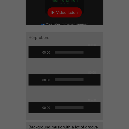
Mehr erfahren
Inhalte von Videoplattformen und Social-Media-Plattformen werden
standardmäßig blockiert. Wenn Cookies von externen Medien akzeptiert
Video laden
werden, bedarf der Zugriff auf diese Inhalte keiner manuellen Einwilligung
mehr.
YouTube immer entsperren
Cookie-Informationen anzeigen
Hörproben:
powered by Borlabs Cookie
Datenschutzerklärung
Impressum
00:00
Audio-
00:00
Player
Audio-
00:00
Player
00:00
Audio-
00:00
Player
00:00
Background music with a lot of groove