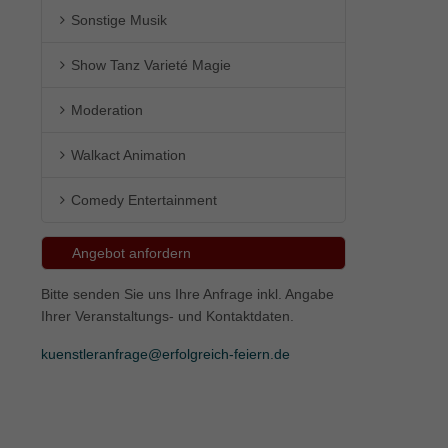
Sonstige Musik
ie
Show Tanz Varieté Magie
Moderation
Marketing
Walkact Animation
ierte
.
Comedy Entertainment
Externe Medien
Angebot anfordern
iert.
Bitte senden Sie uns Ihre Anfrage inkl. Angabe
lte
Ihrer Veranstaltungs- und Kontaktdaten.
kuenstleranfrage@erfolgreich-feiern.de
ressum