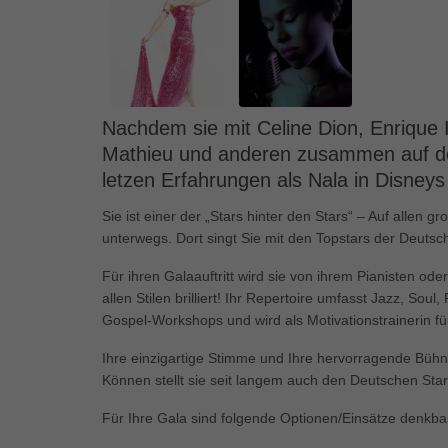
Ess
Essen
Funkt
Mar
Nachdem sie mit Celine Dion, Enrique I
Mathieu und anderen zusammen auf de
Marke
Werbu
letzen Erfahrungen als Nala in Disney
Sie ist einer der „Stars hinter den Stars“ – Auf alle
unterwegs. Dort singt Sie mit den Topstars der Deuts
Ext
Für ihren Galaauftritt wird sie von ihrem Pianisten ode
Inhal
Wenn 
allen Stilen brilliert! Ihr Repertoire umfasst Jazz, Soul
keine
Gospel-Workshops und wird als Motivationstrainerin 
Ihre einzigartige Stimme und Ihre hervorragende Bühn
pow
Können stellt sie seit langem auch den Deutschen Sta
Für Ihre Gala sind folgende Optionen/Einsätze denkba