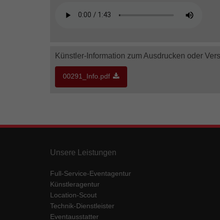
Künstler-Information zum Ausdrucken oder Ver
00291_Info.pdf
Unsere Leistungen
Full-Service-Eventagentur
Künstleragentur
Location-Scout
Technik-Dienstleister
Eventausstatter