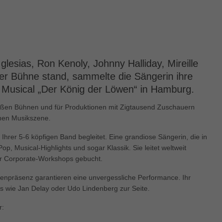
enziell (1)
zielle Cookies ermöglichen grundlegende Funktionen und sind für die einwandfre
ion der Website erforderlich.
Cookie-Informationen anzeigen
keting (1)
glesias, Ron Kenoly, Johnny Halliday, Mireille
r Bühne stand, sammelte die Sängerin ihre
ting-Cookies werden von Drittanbietern oder Publishern verwendet, um personalis
ng anzuzeigen. Sie tun dies, indem sie Besucher über Websites hinweg verfolgen
s Musical „Der König der Löwen“ in Hamburg.
Cookie-Informationen anzeigen
n großen Bühnen und für Produktionen mit Zigtausend Zuschauern
chen Musikszene.
erne Medien (5)
r Ihrer 5-6 köpfigen Band begleitet. Eine grandiose Sängerin, die in
te von Videoplattformen und Social-Media-Plattformen werden standardmäßig block
Cookies von externen Medien akzeptiert werden, bedarf der Zugriff auf diese Inha
, Pop, Musical-Highlights und sogar Klassik. Sie leitet weltweit
r manuellen Einwilligung mehr.
für Corporate-Workshops gebucht.
Cookie-Informationen anzeigen
enpräsenz garantieren eine unvergessliche Performance. Ihr
ered by Borlabs Cookie
Datenschutzerklärung
Imp
rs wie Jan Delay oder Udo Lindenberg zur Seite.
r: