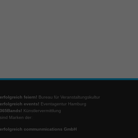
erfolgreich feiern!
Bureau für Veranstaltungskultur
erfolgreich events!
Eventagentur Hamburg
365Bands!
Künstlervermittlung
sind Marken der:
erfolgreich communmications GmbH