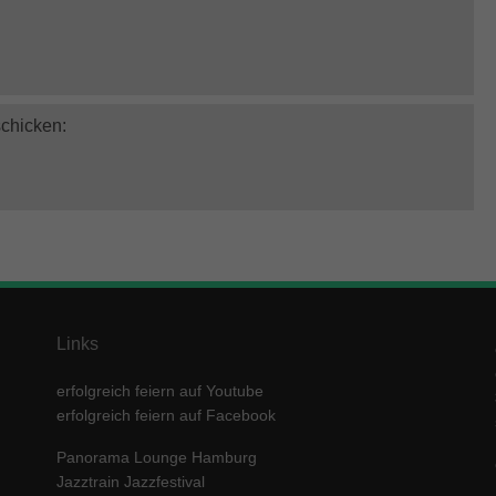
schicken:
Links
erfolgreich feiern auf Youtube
erfolgreich feiern auf Facebook
Panorama Lounge Hamburg
Jazztrain Jazzfestival