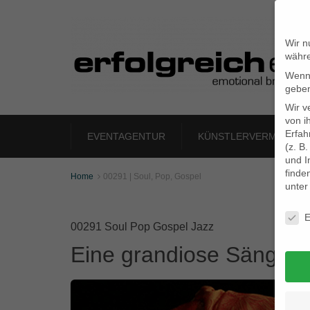
Wir n
währe
Wenn 
geben
Wir v
von i
Erfah
EVENTAGENTUR
KÜNSTLERVERMITTLU
(z. B
und I
finde
Home
00291 | Soul, Pop, Gospel

unte
Daten
E
00291 Soul Pop Gospel Jazz
Eine grandiose Sängerin, d