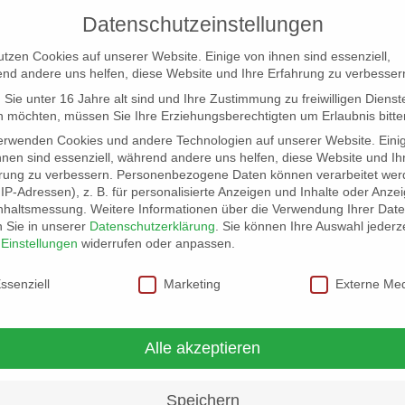
Datenschutzeinstellungen
utzen Cookies auf unserer Website. Einige von ihnen sind essenziell,
nd andere uns helfen, diese Website und Ihre Erfahrung zu verbesser
Sie unter 16 Jahre alt sind und Ihre Zustimmung zu freiwilligen Dienst
 möchten, müssen Sie Ihre Erziehungsberechtigten um Erlaubnis bitte
erwenden Cookies und andere Technologien auf unserer Website. Eini
hnen sind essenziell, während andere uns helfen, diese Website und Ih
rung zu verbessern.
Personenbezogene Daten können verarbeitet wer
NG
LOCATION SCOUT
ELB-LOCATION: PANORAMA LO
. IP-Adressen), z. B. für personalisierte Anzeigen und Inhalte oder Anze
nhaltsmessung.
Weitere Informationen über die Verwendung Ihrer Dat
n Sie in unserer
Datenschutzerklärung
.
Sie können Ihre Auswahl jederze
r
Einstellungen
widerrufen oder anpassen.
schutzeinstellungen
ssenziell
Marketing
Externe Me
ie in allen Stilen brilliert!
Alle akzeptieren
Speichern