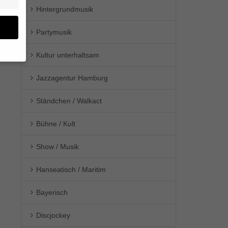
Hintergrundmusik
Partymusik
Kultur unterhaltsam
en
Jazzagentur Hamburg
n.
Ständchen / Walkact
ge
re
den
Bühne / Kult
igen-
en
Show / Musik
re
Hanseatisch / Maritim
Bayerisch
Zurück
Discjockey