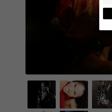
Wenn 
geben
Wir v
von i
Erfah
(z. B
und I
finde
Hier 
Einwi
anzei
Al
Daten