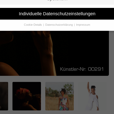
Individuelle Datenschutzeinstellungen
Cookie-Details
Datenschutzerklärung
Impressum
Datenschutzeinstellungen
Sie unter 16 Jahre alt sind und Ihre Zustimmung zu freiwilligen Dienst
 möchten, müssen Sie Ihre Erziehungsberechtigten um Erlaubnis bitte
erwenden Cookies und andere Technologien auf unserer Website. Eini
hnen sind essenziell, während andere uns helfen, diese Website und Ih
rung zu verbessern.
Personenbezogene Daten können verarbeitet wer
. IP-Adressen), z. B. für personalisierte Anzeigen und Inhalte oder Anze
nhaltsmessung.
Weitere Informationen über die Verwendung Ihrer Dat
n Sie in unserer
Datenschutzerklärung
.
finden Sie eine Übersicht über alle verwendeten Cookies. Sie können Ih
lligung zu ganzen Kategorien geben oder sich weitere Informationen
gen lassen und so nur bestimmte Cookies auswählen.
le akzeptieren
Speichern
schutzeinstellungen