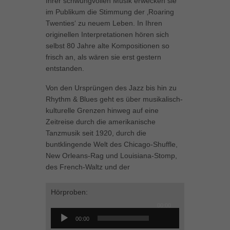
Ihrer schwungvollen Musik erwecken sie
können Ihre Einwilligung zu ganzen Kategorien geben oder sich
im Publikum die Stimmung der ‚Roaring
weitere Informationen anzeigen lassen und so nur bestimmte
Twenties‘ zu neuem Leben. In Ihren
Cookies auswählen.
originellen Interpretationen hören sich
selbst 80 Jahre alte Kompositionen so
Alle akzeptieren
Speichern
frisch an, als wären sie erst gestern
entstanden.
Zurück
Datenschutzeinstellungen
Von den Ursprüngen des Jazz bis hin zu
Essenziell (1)
Rhythm & Blues geht es über musikalisch-
Essenzielle Cookies ermöglichen grundlegende Funktionen und sind für
kulturelle Grenzen hinweg auf eine
die einwandfreie Funktion der Website erforderlich.
Zeitreise durch die amerikanische
Cookie-Informationen anzeigen
Tanzmusik seit 1920, durch die
buntklingende Welt des Chicago-Shuffle,
Marketing (1)
Mar
New Orleans-Rag und Louisiana-Stomp,
des French-Waltz und der
Marketing-Cookies werden von Drittanbietern oder Publishern verwendet,
um personalisierte Werbung anzuzeigen. Sie tun dies, indem sie
Besucher über Websites hinweg verfolgen.
Hörproben:
Cookie-Informationen anzeigen
00:00
Audio-
00:00
Player
Externe Medien (5)
Ext