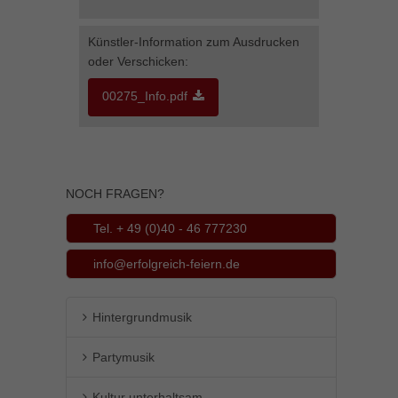
Inhalte von Videoplattformen und Social-Media-Plattformen werden
standardmäßig blockiert. Wenn Cookies von externen Medien akzeptiert
Künstler-Information zum Ausdrucken
werden, bedarf der Zugriff auf diese Inhalte keiner manuellen Einwilligung
oder Verschicken:
mehr.
Cookie-Informationen anzeigen
00275_Info.pdf
powered by Borlabs Cookie
Datenschutzerklärung
Impressum
NOCH FRAGEN?
Tel. + 49 (0)40 - 46 777230
info@erfolgreich-feiern.de
Hintergrundmusik
Partymusik
Kultur unterhaltsam