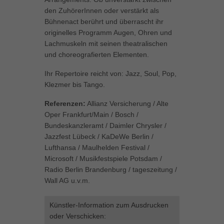
können Ihre Einwilligung zu ganzen Kategorien geben oder sich
den ZuhörerInnen oder verstärkt als
weitere Informationen anzeigen lassen und so nur bestimmte
Bühnenact berührt und überrascht ihr
Cookies auswählen.
originelles Programm Augen, Ohren und
Lachmuskeln mit seinen theatralischen
Alle akzeptieren
Speichern
und choreografierten Elementen.
Zurück
Ihr Repertoire reicht von: Jazz, Soul, Pop,
Datenschutzeinstellungen
Klezmer bis Tango.
Essenziell (1)
Referenzen:
Allianz Versicherung / Alte
Essenzielle Cookies ermöglichen grundlegende Funktionen und sind für
Oper Frankfurt/Main / Bosch /
die einwandfreie Funktion der Website erforderlich.
Bundeskanzleramt / Daimler Chrysler /
Cookie-Informationen anzeigen
Jazzfest Lübeck / KaDeWe Berlin /
Lufthansa / Maulhelden Festival /
Marketing (1)
Mar
Microsoft / Musikfestspiele Potsdam /
Marketing-Cookies werden von Drittanbietern oder Publishern verwendet,
Radio Berlin Brandenburg / tageszeitung /
um personalisierte Werbung anzuzeigen. Sie tun dies, indem sie
Wall AG u.v.m.
Besucher über Websites hinweg verfolgen.
Cookie-Informationen anzeigen
Künstler-Information zum Ausdrucken
oder Verschicken:
Externe Medien (5)
Ext