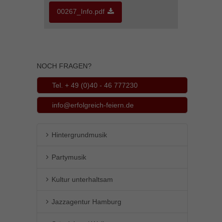
00267_Info.pdf
Inhalte von Videoplattformen und Social-Media-Plattformen werden
standardmäßig blockiert. Wenn Cookies von externen Medien akzeptiert
werden, bedarf der Zugriff auf diese Inhalte keiner manuellen Einwilligung
mehr.
Cookie-Informationen anzeigen
NOCH FRAGEN?
powered by Borlabs Cookie
Datenschutzerklärung
Impressum
Tel. + 49 (0)40 - 46 777230
info@erfolgreich-feiern.de
Hintergrundmusik
Partymusik
Kultur unterhaltsam
Jazzagentur Hamburg