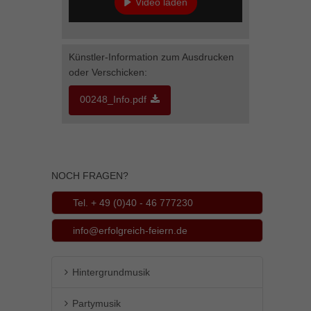
Video laden
Inhalte von Videoplattformen und Social-Media-Plattformen werden
standardmäßig blockiert. Wenn Cookies von externen Medien akzeptiert
YouTube immer entsperren
werden, bedarf der Zugriff auf diese Inhalte keiner manuellen Einwilligung
mehr.
Künstler-Information zum Ausdrucken
Cookie-Informationen anzeigen
oder Verschicken:
powered by Borlabs Cookie
Datenschutzerklärung
Impressum
00248_Info.pdf
NOCH FRAGEN?
Tel. + 49 (0)40 - 46 777230
info@erfolgreich-feiern.de
Hintergrundmusik
Partymusik