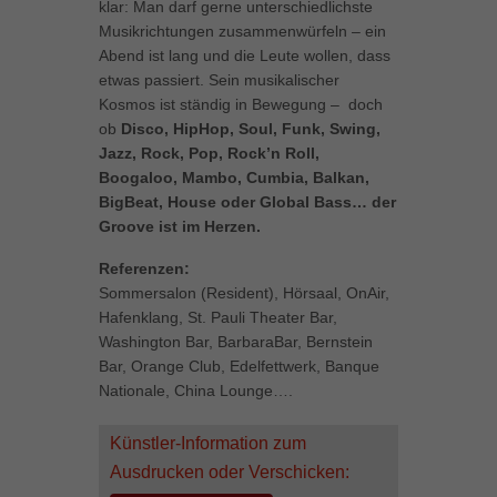
klar: Man darf gerne unterschiedlichste
können Ihre Einwilligung zu ganzen Kategorien geben oder sich
Musikrichtungen zusammenwürfeln – ein
weitere Informationen anzeigen lassen und so nur bestimmte
Abend ist lang und die Leute wollen, dass
Cookies auswählen.
etwas passiert. Sein musikalischer
Kosmos ist ständig in Bewegung – doch
Alle akzeptieren
Speichern
ob
Disco, HipHop, Soul, Funk, Swing,
Jazz, Rock, Pop, Rock’n Roll,
Zurück
Boogaloo, Mambo, Cumbia, Balkan,
Datenschutzeinstellungen
Essenziell (1)
BigBeat, House oder Global Bass… der
Groove ist im Herzen.
Essenzielle Cookies ermöglichen grundlegende Funktionen und sind für
die einwandfreie Funktion der Website erforderlich.
Referenzen:
Cookie-Informationen anzeigen
Sommersalon (Resident), Hörsaal, OnAir,
Hafenklang, St. Pauli Theater Bar,
Marketing (1)
Mar
Washington Bar, BarbaraBar, Bernstein
Bar, Orange Club, Edelfettwerk, Banque
Marketing-Cookies werden von Drittanbietern oder Publishern verwendet,
um personalisierte Werbung anzuzeigen. Sie tun dies, indem sie
Nationale, China Lounge….
Besucher über Websites hinweg verfolgen.
Cookie-Informationen anzeigen
Künstler-Information zum
Ausdrucken oder Verschicken:
Externe Medien (5)
Ext