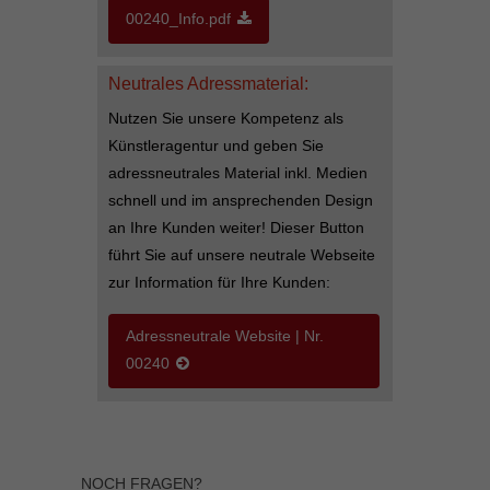
00240_Info.pdf
Inhalte von Videoplattformen und Social-Media-Plattformen werden
standardmäßig blockiert. Wenn Cookies von externen Medien akzeptiert
werden, bedarf der Zugriff auf diese Inhalte keiner manuellen Einwilligung
mehr.
Neutrales Adressmaterial:
Cookie-Informationen anzeigen
Nutzen Sie unsere Kompetenz als
Künstleragentur und geben Sie
powered by Borlabs Cookie
Datenschutzerklärung
Impressum
adressneutrales Material inkl. Medien
schnell und im ansprechenden Design
an Ihre Kunden weiter! Dieser Button
führt Sie auf unsere neutrale Webseite
zur Information für Ihre Kunden:
Adressneutrale Website | Nr.
00240
NOCH FRAGEN?