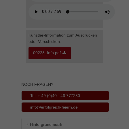
Inhalte von Videoplattformen und Social-Media-Plattformen werden
standardmäßig blockiert. Wenn Cookies von externen Medien akzeptiert
werden, bedarf der Zugriff auf diese Inhalte keiner manuellen Einwilligung
mehr.
Cookie-Informationen anzeigen
Künstler-Information zum Ausdrucken
powered by Borlabs Cookie
Datenschutzerklärung
Impressum
oder Verschicken:
00228_Info.pdf
NOCH FRAGEN?
Tel. + 49 (0)40 - 46 777230
info@erfolgreich-feiern.de
Hintergrundmusik