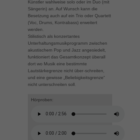
Künstler wahlweise solo oder im Duo (mit
können Ihre Einwilligung zu ganzen Kategorien geben oder sich
Sängerin) an. Auf Wunsch kann die
weitere Informationen anzeigen lassen und so nur bestimmte
Besetzung auch auf ein Trio oder Quartett
Cookies auswählen.
(Voc, Drums, Kontrabass) erweitert
werden.
Alle akzeptieren
Speichern
Stilistisch als konzertantes
Unterhaltungsmusikprogramm zwischen
Zurück
akustischem Pop und Jazz angesiedelt,
Datenschutzeinstellungen
Essenziell (1)
funktioniert das Gesamtkonzept überall
dort wo Musik eine bestimmte
Essenzielle Cookies ermöglichen grundlegende Funktionen und sind für
Lautstärkegrenze nicht über-schreiten,
die einwandfreie Funktion der Website erforderlich.
und eine gewisse „Beliebigkeitsgrenze“
Cookie-Informationen anzeigen
nicht unterschreiten soll.
Marketing (1)
Mar
Hörproben:
Marketing-Cookies werden von Drittanbietern oder Publishern verwendet,
um personalisierte Werbung anzuzeigen. Sie tun dies, indem sie
Besucher über Websites hinweg verfolgen.
Cookie-Informationen anzeigen
Externe Medien (5)
Ext