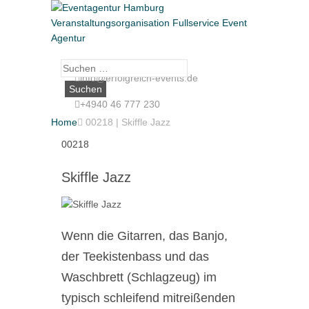
Suche
info@erfolgreich-events.de
nach:
+4940 46 777 230
Home

00218 | Skiffle Jazz
00218
Skiffle Jazz
Wenn die Gitarren, das Banjo,
der Teekistenbass und das
Waschbrett (Schlagzeug) im
typisch schleifend mitreißenden