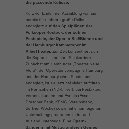
die passende Kulisse.
Kurz vor Ende ihrer Ausbildung war sie
bereits für mehrere große Rollen
engagiert: a
uf den Spielplänen der
Volksoper Rostock, der Eutiner
Festspiele, der Oper in Biel/Bienne und
der Hamburger Kammeroper im
AlleeTheater.
Zur Zeit konzentriert sich
die Sopranistin auf ihre Solokarriere.
Zunächst am Hamburger „Theater Neue
Flora“, der Operettencompagnie Hamburg
und der Hamburgischen Staatsoper
engagiert, ist sie jetzt bei vielen Auftritten
im Fernsehen (NDR, live!), bei Festakten,
Veranstaltungen und Events (Esso,
Dresdner Bank, KPMG, Vereinsbank,
Berliner Woche) sowie mit einem eigenen
Unterhaltungsprogramm im In- und
Ausland unterwegs.
Eine Opern-
Sängerin mit Mut zu anderen Genres,