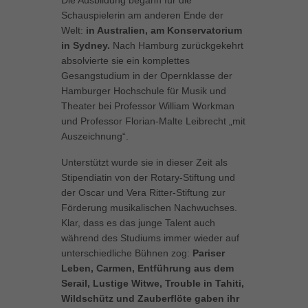
Die Ausbildung begann für die
Schauspielerin am anderen Ende der
Inhalte von Videoplattformen und Social-Media-Plattformen werden
standardmäßig blockiert. Wenn Cookies von externen Medien akzeptiert
Welt:
in Australien, am Konservatorium
werden, bedarf der Zugriff auf diese Inhalte keiner manuellen Einwilligung
in Sydney.
Nach Hamburg zurückgekehrt
mehr.
absolvierte sie ein komplettes
Cookie-Informationen anzeigen
Gesangstudium in der Opernklasse der
Hamburger Hochschule für Musik und
powered by Borlabs Cookie
Datenschutzerklärung
Impressum
Theater bei Professor William Workman
und Professor Florian-Malte Leibrecht „mit
Auszeichnung“.
Unterstützt wurde sie in dieser Zeit als
Stipendiatin von der Rotary-Stiftung und
der Oscar und Vera Ritter-Stiftung zur
Förderung musikalischen Nachwuchses.
Klar, dass es das junge Talent auch
während des Studiums immer wieder auf
unterschiedliche Bühnen zog:
Pariser
Leben, Carmen, Entführung aus dem
Serail, Lustige Witwe, Trouble in Tahiti,
Wildschütz und Zauberflöte gaben ihr