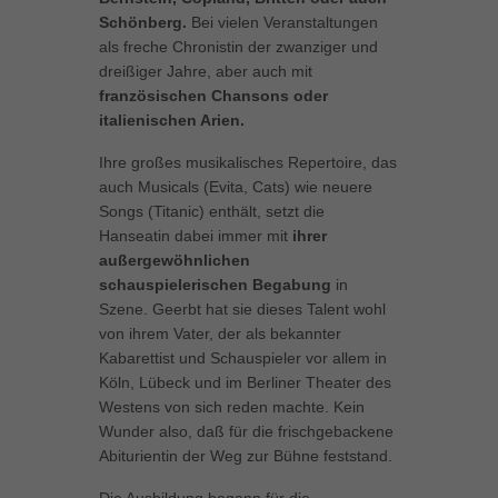
können Ihre Einwilligung zu ganzen Kategorien geben oder sich
Schönberg.
Bei vielen Veranstaltungen
weitere Informationen anzeigen lassen und so nur bestimmte
als freche Chronistin der zwanziger und
Cookies auswählen.
dreißiger Jahre, aber auch mit
französischen Chansons oder
Alle akzeptieren
Speichern
italienischen Arien.
Zurück
Ihre großes musikalisches Repertoire, das
Datenschutzeinstellungen
auch Musicals (Evita, Cats) wie neuere
Essenziell (1)
Songs (Titanic) enthält, setzt die
Hanseatin dabei immer mit
ihrer
Essenzielle Cookies ermöglichen grundlegende Funktionen und sind für
die einwandfreie Funktion der Website erforderlich.
außergewöhnlichen
schauspielerischen Begabung
in
Cookie-Informationen anzeigen
Szene. Geerbt hat sie dieses Talent wohl
Marketing (1)
Mar
von ihrem Vater, der als bekannter
Kabarettist und Schauspieler vor allem in
Marketing-Cookies werden von Drittanbietern oder Publishern verwendet,
Köln, Lübeck und im Berliner Theater des
um personalisierte Werbung anzuzeigen. Sie tun dies, indem sie
Westens von sich reden machte. Kein
Besucher über Websites hinweg verfolgen.
Wunder also, daß für die frischgebackene
Cookie-Informationen anzeigen
Abiturientin der Weg zur Bühne feststand.
Externe Medien (5)
Ext