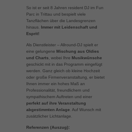
können Ihre Einwilligung zu ganzen Kategorien geben oder sich
So ist er seit 8 Jahren resident DJ im Fun
weitere Informationen anzeigen lassen und so nur bestimmte
Parc in Trittau und bespielt viele
Cookies auswählen.
Tanzflächen über die Landesgrenzen
hinaus.
Immer mit Leidenschaft und
Alle akzeptieren
Speichern
Esprit!
Zurück
Als Dienstleister – Allround-DJ spielt er
Datenschutzeinstellungen
eine gelungene
Mischung aus Oldies
Essenziell (1)
und Charts
, wobei Ihre
Musikwünsche
Essenzielle Cookies ermöglichen grundlegende Funktionen und sind für
geschickt mit in das Programm eingefügt
die einwandfreie Funktion der Website erforderlich.
werden. Ganz gleich ob kleine Hochzeit
Cookie-Informationen anzeigen
oder große Firmenveranstaltung, er bietet
Ihnen immer ein hohes Maß an
Marketing (1)
Mar
Professionalität, freundlichem und
sympathischem Auftreten und einer
Marketing-Cookies werden von Drittanbietern oder Publishern verwendet,
perfekt auf ihre Veranstaltung
um personalisierte Werbung anzuzeigen. Sie tun dies, indem sie
Besucher über Websites hinweg verfolgen.
abgestimmten Anlage
. Auf Wunsch mit
zusätzlicher Lichtanlage.
Cookie-Informationen anzeigen
Referenzen (Auszug):
Externe Medien (5)
Ext