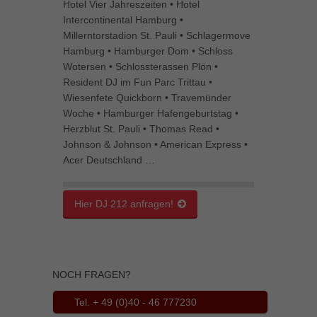
Hotel Vier Jahreszeiten • Hotel
Inhalte von Videoplattformen und Social-Media-Plattformen werden
Intercontinental Hamburg •
standardmäßig blockiert. Wenn Cookies von externen Medien akzeptiert
Millerntorstadion St. Pauli • Schlagermove
werden, bedarf der Zugriff auf diese Inhalte keiner manuellen Einwilligung
Hamburg • Hamburger Dom • Schloss
mehr.
Wotersen • Schlossterassen Plön •
Cookie-Informationen anzeigen
Resident DJ im Fun Parc Trittau •
powered by Borlabs Cookie
Datenschutzerklärung
Impressum
Wiesenfete Quickborn • Travemünder
Woche • Hamburger Hafengeburtstag •
Herzblut St. Pauli • Thomas Read •
Johnson & Johnson • American Express •
Acer Deutschland …
Hier DJ 212 anfragen!
NOCH FRAGEN?
Tel. + 49 (0)40 - 46 777230