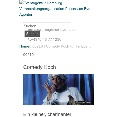
Suche
info@erfolgreich-events.de
nach:
+4940 46 777 230
Home

00210 | Comedy Koch für Ihr Event
00210
Comedy Koch
Ein kleiner, charmanter