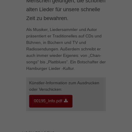
Menschen gelungen, die schönen
können Ihre Einwilligung zu ganzen Kategorien geben oder sich
alten Lieder für unsere schnelle
weitere Informationen anzeigen lassen und so nur bestimmte
Cookies auswählen.
Zeit zu bewahren.
Alle akzeptieren
Speichern
Als Musiker, Liedersammler und Autor
präsentiert er Traditionelles auf CDs und
Zurück
Bühnen, in Büchern und TV und
Datenschutzeinstellungen
Radiosendungen. Außerdem schreibt er
Essenziell (1)
auch immer wieder Eigenes: von „Chan-
songs“ bis „Plattblues“. Ein Botschafter der
Essenzielle Cookies ermöglichen grundlegende Funktionen und sind für
die einwandfreie Funktion der Website erforderlich.
Hamburger Lieder -Kultur.
Cookie-Informationen anzeigen
Künstler-Information zum Ausdrucken
Marketing (1)
Mar
oder Verschicken:
Marketing-Cookies werden von Drittanbietern oder Publishern verwendet,
00195_Info.pdf
um personalisierte Werbung anzuzeigen. Sie tun dies, indem sie
Besucher über Websites hinweg verfolgen.
Cookie-Informationen anzeigen
Externe Medien (5)
Ext