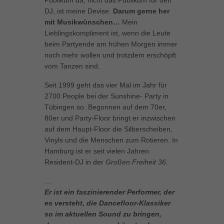
Publikum da, nicht das Publikum für den
DJ, ist meine Devise.
Darum gerne her
Inhalte von Videoplattformen und Social-Media-Plattformen werden
standardmäßig blockiert. Wenn Cookies von externen Medien akzeptiert
mit Musikwünschen…
Mein
werden, bedarf der Zugriff auf diese Inhalte keiner manuellen Einwilligung
Lieblingskompliment ist, wenn die Leute
mehr.
beim Partyende am frühen Morgen immer
Cookie-Informationen anzeigen
noch mehr wollen und trotzdem erschöpft
vom Tanzen sind.
powered by Borlabs Cookie
Datenschutzerklärung
Impressum
Seit 1999 geht das vier Mal im Jahr für
2700 People bei der Sunshine- Party in
Tübingen so. Begonnen auf dem 70er,
80er und Party-Floor bringt er inzwischen
auf dem Haupt-Floor die Silberscheiben,
Vinyls und die Menschen zum Rotieren. In
Hamburg ist er seit vielen Jahren
Resident-DJ in der
Großen Freiheit 36
.
…
Er ist ein faszinierender Performer, der
es versteht, die Dancefloor-Klassiker
so im aktuellen Sound zu bringen,