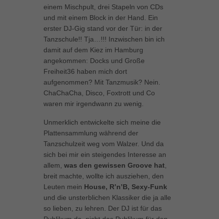
einem Mischpult, drei Stapeln von CDs
können Ihre Einwilligung zu ganzen Kategorien geben oder sich
weitere Informationen anzeigen lassen und so nur bestimmte
und mit einem Block in der Hand. Ein
Cookies auswählen.
erster DJ-Gig stand vor der Tür: in der
Tanzschule!! Tja…!!! Inzwischen bin ich
Alle akzeptieren
Speichern
damit auf dem Kiez im Hamburg
angekommen: Docks und Große
Zurück
Freiheit36 haben mich dort
Datenschutzeinstellungen
aufgenommen? Mit Tanzmusik? Nein.
Essenziell (1)
ChaChaCha, Disco, Foxtrott und Co
waren mir irgendwann zu wenig.
Essenzielle Cookies ermöglichen grundlegende Funktionen und sind für
die einwandfreie Funktion der Website erforderlich.
Unmerklich entwickelte sich meine die
Cookie-Informationen anzeigen
Plattensammlung während der
Tanzschulzeit weg vom Walzer. Und da
Marketing (1)
Mar
sich bei mir ein steigendes Interesse an
Marketing-Cookies werden von Drittanbietern oder Publishern verwendet,
allem,
was den gewissen Groove hat
,
um personalisierte Werbung anzuzeigen. Sie tun dies, indem sie
breit machte, wollte ich ausziehen, den
Besucher über Websites hinweg verfolgen.
Leuten mein
House, R’n’B, Sexy-Funk
Cookie-Informationen anzeigen
und die unsterblichen Klassiker die ja alle
so lieben, zu lehren. Der DJ ist für das
Externe Medien (5)
Ext