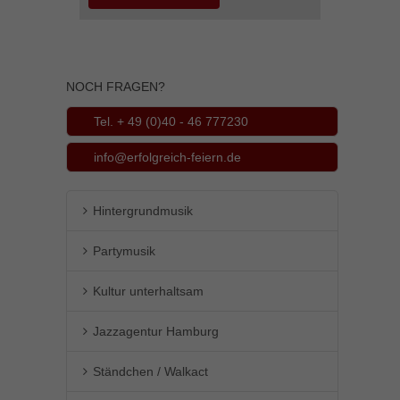
Inhalte von Videoplattformen und Social-Media-Plattformen werden
standardmäßig blockiert. Wenn Cookies von externen Medien akzeptiert
werden, bedarf der Zugriff auf diese Inhalte keiner manuellen Einwilligung
mehr.
NOCH FRAGEN?
Cookie-Informationen anzeigen
powered by Borlabs Cookie
Datenschutzerklärung
Impressum
Tel. + 49 (0)40 - 46 777230
info@erfolgreich-feiern.de
Hintergrundmusik
Partymusik
Kultur unterhaltsam
Jazzagentur Hamburg
Ständchen / Walkact