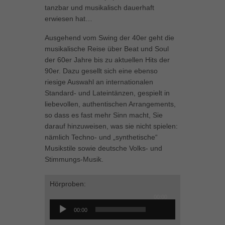
tanzbar und musikalisch dauerhaft
können Ihre Einwilligung zu ganzen Kategorien geben oder sich
weitere Informationen anzeigen lassen und so nur bestimmte
erwiesen hat…
Cookies auswählen.
Ausgehend vom Swing der 40er geht die
musikalische Reise über Beat und Soul
Alle akzeptieren
Speichern
der 60er Jahre bis zu aktuellen Hits der
Zurück
90er. Dazu gesellt sich eine ebenso
riesige Auswahl an internationalen
Datenschutzeinstellungen
Essenziell (1)
Standard- und Lateintänzen, gespielt in
liebevollen, authentischen Arrangements,
Essenzielle Cookies ermöglichen grundlegende Funktionen und sind für
so dass es fast mehr Sinn macht, Sie
die einwandfreie Funktion der Website erforderlich.
darauf hinzuweisen, was sie nicht spielen:
Cookie-Informationen anzeigen
nämlich Techno- und „synthetische“
Musikstile sowie deutsche Volks- und
Marketing (1)
Mar
Stimmungs-Musik.
Marketing-Cookies werden von Drittanbietern oder Publishern verwendet,
um personalisierte Werbung anzuzeigen. Sie tun dies, indem sie
Hörproben:
Besucher über Websites hinweg verfolgen.
00:00
Audio-
Cookie-Informationen anzeigen
00:00
Player
Externe Medien (5)
Ext