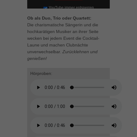
Inhalte von Videoplattformen und Social-Media-Plattformen werden
YouTube immer entsperren
standardmäßig blockiert. Wenn Cookies von externen Medien akzeptiert
werden, bedarf der Zugriff auf diese Inhalte keiner manuellen Einwilligung
Ob als Duo, Trio oder Quartett:
mehr.
Die charismatische Sängerin und die
Cookie-Informationen anzeigen
hochkarätigen Musiker an ihrer Seite
wecken bei jedem Event die Cocktail-
powered by Borlabs Cookie
Datenschutzerklärung
Impressum
Laune und machen Clubnächte
unverwechselbar.
Zurücklehnen und
genießen!
Hörproben: