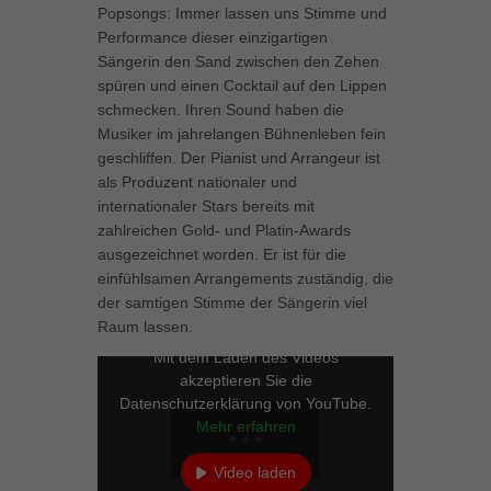
Popsongs: Immer lassen uns Stimme und
können Ihre Einwilligung zu ganzen Kategorien geben oder sich
Performance dieser einzigartigen
weitere Informationen anzeigen lassen und so nur bestimmte
Cookies auswählen.
Sängerin den Sand zwischen den Zehen
spüren und einen Cocktail auf den Lippen
Alle akzeptieren
Speichern
schmecken. Ihren Sound haben die
Musiker im jahrelangen Bühnenleben fein
Zurück
geschliffen. Der Pianist und Arrangeur ist
Datenschutzeinstellungen
als Produzent nationaler und
Essenziell (1)
internationaler Stars bereits mit
zahlreichen Gold- und Platin-Awards
Essenzielle Cookies ermöglichen grundlegende Funktionen und sind für
die einwandfreie Funktion der Website erforderlich.
ausgezeichnet worden. Er ist für die
einfühlsamen Arrangements zuständig, die
Cookie-Informationen anzeigen
der samtigen Stimme der Sängerin viel
Marketing (1)
Mar
Raum lassen.
Mit dem Laden des Videos
Marketing-Cookies werden von Drittanbietern oder Publishern verwendet,
akzeptieren Sie die
um personalisierte Werbung anzuzeigen. Sie tun dies, indem sie
Besucher über Websites hinweg verfolgen.
Datenschutzerklärung von YouTube.
Mehr erfahren
Cookie-Informationen anzeigen
Video laden
Externe Medien (5)
Ext