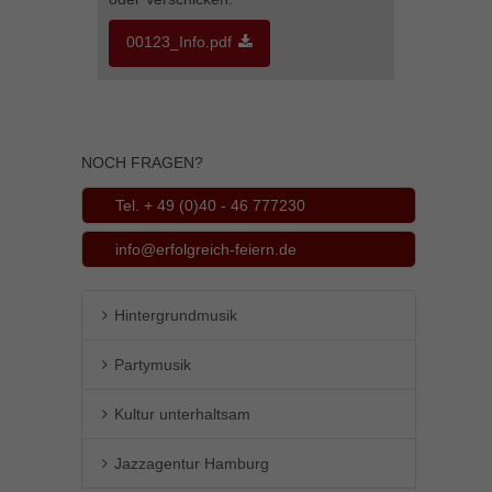
Inhalte von Videoplattformen und Social-Media-Plattformen werden
00123_Info.pdf
standardmäßig blockiert. Wenn Cookies von externen Medien akzeptiert
werden, bedarf der Zugriff auf diese Inhalte keiner manuellen Einwilligung
mehr.
Cookie-Informationen anzeigen
powered by Borlabs Cookie
Datenschutzerklärung
Impressum
NOCH FRAGEN?
Tel. + 49 (0)40 - 46 777230
info@erfolgreich-feiern.de
Hintergrundmusik
Partymusik
Kultur unterhaltsam
Jazzagentur Hamburg