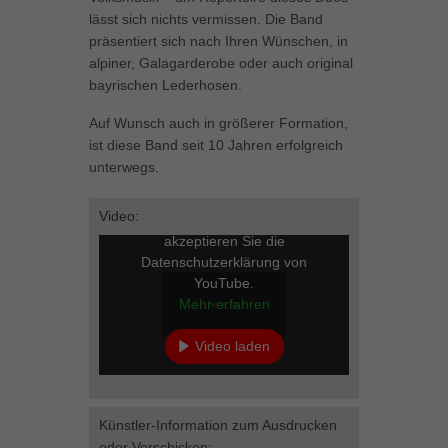
können Ihre Einwilligung zu ganzen Kategorien geben oder sich
lässt sich nichts vermissen. Die Band
weitere Informationen anzeigen lassen und so nur bestimmte
präsentiert sich nach Ihren Wünschen, in
Cookies auswählen.
alpiner, Galagarderobe oder auch original
bayrischen Lederhosen.
Alle akzeptieren
Speichern
Auf Wunsch auch in größerer Formation,
Zurück
ist diese Band seit 10 Jahren erfolgreich
Datenschutzeinstellungen
unterwegs.
Essenziell (1)
Essenzielle Cookies ermöglichen grundlegende Funktionen und sind für
Video:
Mit dem Laden des Videos
die einwandfreie Funktion der Website erforderlich.
akzeptieren Sie die
Cookie-Informationen anzeigen
Datenschutzerklärung von
YouTube.
Marketing (1)
Mar
Mehr erfahren
Marketing-Cookies werden von Drittanbietern oder Publishern verwendet,
Video laden
um personalisierte Werbung anzuzeigen. Sie tun dies, indem sie
Besucher über Websites hinweg verfolgen.
YouTube immer entsperren
Cookie-Informationen anzeigen
Künstler-Information zum Ausdrucken
Externe Medien (5)
Ext
oder Verschicken: