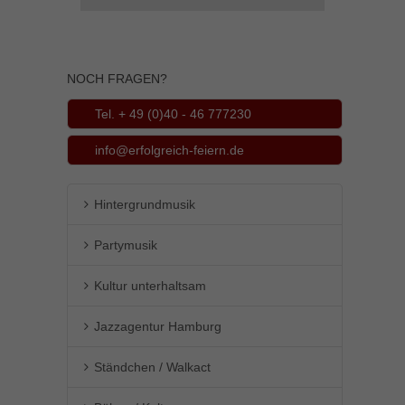
Inhalte von Videoplattformen und Social-Media-Plattformen werden
standardmäßig blockiert. Wenn Cookies von externen Medien akzeptiert
werden, bedarf der Zugriff auf diese Inhalte keiner manuellen Einwilligung
mehr.
NOCH FRAGEN?
Cookie-Informationen anzeigen
Tel. + 49 (0)40 - 46 777230
powered by Borlabs Cookie
Datenschutzerklärung
Impressum
info@erfolgreich-feiern.de
Hintergrundmusik
Partymusik
Kultur unterhaltsam
Jazzagentur Hamburg
Ständchen / Walkact