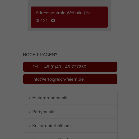
Inhalte von Videoplattformen und Social-Media-Plattformen werden
standardmäßig blockiert. Wenn Cookies von externen Medien akzeptiert
Adressneutrale Website | Nr.
werden, bedarf der Zugriff auf diese Inhalte keiner manuellen Einwilligung
00121
mehr.
Cookie-Informationen anzeigen
powered by Borlabs Cookie
Datenschutzerklärung
Impressum
NOCH FRAGEN?
Tel. + 49 (0)40 - 46 777230
info@erfolgreich-feiern.de
Hintergrundmusik
Partymusik
Kultur unterhaltsam