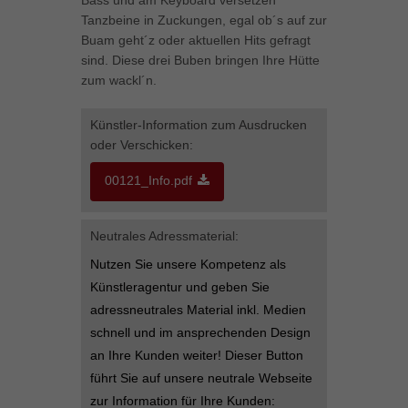
Bass und am Keyboard versetzen
können Ihre Einwilligung zu ganzen Kategorien geben oder sich
Tanzbeine in Zuckungen, egal ob´s auf zur
weitere Informationen anzeigen lassen und so nur bestimmte
Buam geht´z oder aktuellen Hits gefragt
Cookies auswählen.
sind. Diese drei Buben bringen Ihre Hütte
zum wackl´n.
Alle akzeptieren
Speichern
Künstler-Information zum Ausdrucken
Zurück
oder Verschicken:
Datenschutzeinstellungen
Essenziell (1)
00121_Info.pdf
Essenzielle Cookies ermöglichen grundlegende Funktionen und sind für
die einwandfreie Funktion der Website erforderlich.
Cookie-Informationen anzeigen
Neutrales Adressmaterial:
Nutzen Sie unsere Kompetenz als
Marketing (1)
Mar
Künstleragentur und geben Sie
Marketing-Cookies werden von Drittanbietern oder Publishern verwendet,
adressneutrales Material inkl. Medien
um personalisierte Werbung anzuzeigen. Sie tun dies, indem sie
schnell und im ansprechenden Design
Besucher über Websites hinweg verfolgen.
an Ihre Kunden weiter! Dieser Button
Cookie-Informationen anzeigen
führt Sie auf unsere neutrale Webseite
Externe Medien (5)
Ext
zur Information für Ihre Kunden: