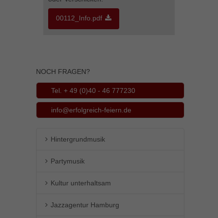
Inhalte von Videoplattformen und Social-Media-Plattformen werden
00112_Info.pdf
standardmäßig blockiert. Wenn Cookies von externen Medien akzeptiert
werden, bedarf der Zugriff auf diese Inhalte keiner manuellen Einwilligung
mehr.
Cookie-Informationen anzeigen
powered by Borlabs Cookie
Datenschutzerklärung
Impressum
NOCH FRAGEN?
Tel. + 49 (0)40 - 46 777230
info@erfolgreich-feiern.de
Hintergrundmusik
Partymusik
Kultur unterhaltsam
Jazzagentur Hamburg