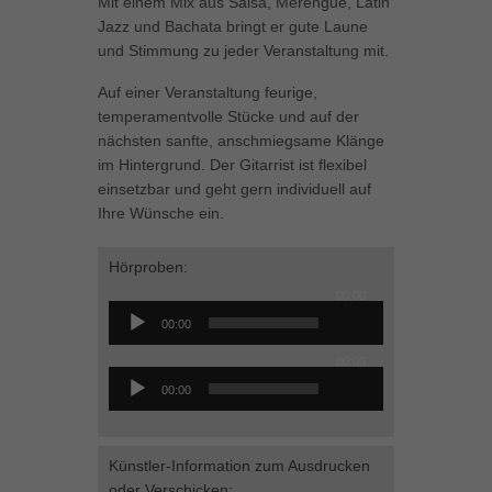
Mit einem Mix aus Salsa, Merengue, Latin
können Ihre Einwilligung zu ganzen Kategorien geben oder sich
Jazz und Bachata bringt er gute Laune
weitere Informationen anzeigen lassen und so nur bestimmte
und Stimmung zu jeder Veranstaltung mit.
Cookies auswählen.
Auf einer Veranstaltung feurige,
Alle akzeptieren
Speichern
temperamentvolle Stücke und auf der
nächsten sanfte, anschmiegsame Klänge
Zurück
im Hintergrund. Der Gitarrist ist flexibel
Datenschutzeinstellungen
einsetzbar und geht gern individuell auf
Essenziell (1)
Ihre Wünsche ein.
Essenzielle Cookies ermöglichen grundlegende Funktionen und sind für
die einwandfreie Funktion der Website erforderlich.
Hörproben:
Cookie-Informationen anzeigen
00:00
Audio-
Marketing (1)
Mar
00:00
Player
00:00
Marketing-Cookies werden von Drittanbietern oder Publishern verwendet,
Audio-
um personalisierte Werbung anzuzeigen. Sie tun dies, indem sie
00:00
Besucher über Websites hinweg verfolgen.
Player
Cookie-Informationen anzeigen
Künstler-Information zum Ausdrucken
Externe Medien (5)
Ext
oder Verschicken: