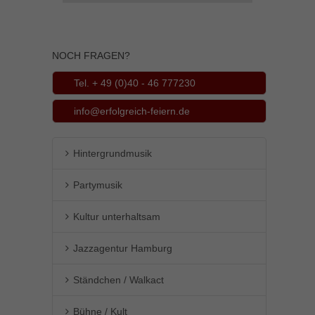
Inhalte von Videoplattformen und Social-Media-Plattformen werden
standardmäßig blockiert. Wenn Cookies von externen Medien akzeptiert
werden, bedarf der Zugriff auf diese Inhalte keiner manuellen Einwilligung
mehr.
NOCH FRAGEN?
Cookie-Informationen anzeigen
Tel. + 49 (0)40 - 46 777230
powered by Borlabs Cookie
Datenschutzerklärung
Impressum
info@erfolgreich-feiern.de
Hintergrundmusik
Partymusik
Kultur unterhaltsam
Jazzagentur Hamburg
Ständchen / Walkact
Bühne / Kult