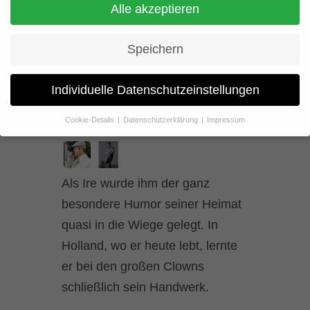
Der „ungeladene Gast“ ist ein
Alle akzeptieren
Performer der Extraklasse.
Speichern
Individuelle Datenschutzeinstellungen
Cookie-Details
Datenschutzerklärung
Impressum
Datenschutzeinstellungen
Wenn Sie unter 16 Jahre alt sind und Ihre Zustimmung zu
freiwilligen Diensten geben möchten, müssen Sie Ihre
Als Ire wurde ihm der ganz
Erziehungsberechtigten um Erlaubnis bitten.
besondere Humor seiner Heimat
Wir verwenden Cookies und andere Technologien auf unserer
Website. Einige von ihnen sind essenziell, während andere uns
quasi in die Wiege gelegt. In
helfen, diese Website und Ihre Erfahrung zu verbessern.
Personenbezogene Daten können verarbeitet werden (z. B. IP-
Holland, wo er heute lebt, lernte
Adressen), z. B. für personalisierte Anzeigen und Inhalte oder
er bei den großen Clowns
Anzeigen- und Inhaltsmessung.
Weitere Informationen über die
Verwendung Ihrer Daten finden Sie in unserer
schließlich sein Handwerk.
Datenschutzerklärung
.
Hier finden Sie eine Übersicht über alle verwendeten Cookies. Sie