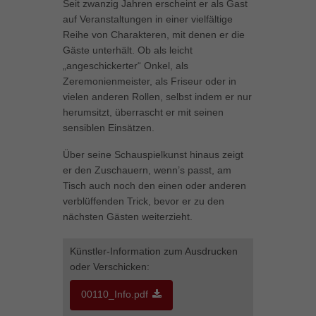
Seit zwanzig Jahren erscheint er als Gast
können Ihre Einwilligung zu ganzen Kategorien geben oder sich
auf Veranstaltungen in einer vielfältige
weitere Informationen anzeigen lassen und so nur bestimmte
Reihe von Charakteren, mit denen er die
Cookies auswählen.
Gäste unterhält. Ob als leicht
„angeschickerter“ Onkel, als
Alle akzeptieren
Speichern
Zeremonienmeister, als Friseur oder in
vielen anderen Rollen, selbst indem er nur
Zurück
herumsitzt, überrascht er mit seinen
Datenschutzeinstellungen
Essenziell (1)
sensiblen Einsätzen.
Essenzielle Cookies ermöglichen grundlegende Funktionen und sind für
Über seine Schauspielkunst hinaus zeigt
die einwandfreie Funktion der Website erforderlich.
er den Zuschauern, wenn’s passt, am
Cookie-Informationen anzeigen
Tisch auch noch den einen oder anderen
verblüffenden Trick, bevor er zu den
Marketing (1)
Mar
nächsten Gästen weiterzieht.
Marketing-Cookies werden von Drittanbietern oder Publishern verwendet,
um personalisierte Werbung anzuzeigen. Sie tun dies, indem sie
Künstler-Information zum Ausdrucken
Besucher über Websites hinweg verfolgen.
oder Verschicken:
Cookie-Informationen anzeigen
00110_Info.pdf
Externe Medien (5)
Ext