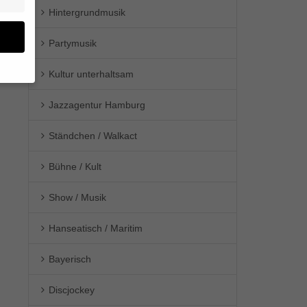
Hintergrundmusik
Partymusik
Kultur unterhaltsam
en
Jazzagentur Hamburg
n.
Ständchen / Walkact
ge
re
den
Bühne / Kult
igen-
en
Show / Musik
re
Hanseatisch / Maritim
Bayerisch
Zurück
Discjockey