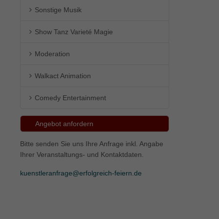
Sonstige Musik
ie
Show Tanz Varieté Magie
Moderation
Marketing
Walkact Animation
ierte
.
Comedy Entertainment
Externe Medien
Angebot anfordern
iert.
Bitte senden Sie uns Ihre Anfrage inkl. Angabe
lte
Ihrer Veranstaltungs- und Kontaktdaten.
kuenstleranfrage@erfolgreich-feiern.de
ressum