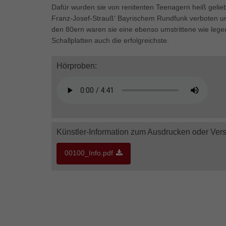
Ess
Dafür wurden sie von renitenten Teenagern heiß gelie
Franz-Josef-Strauß‘ Bayrischem Rundfunk verboten un
Essen
Funkt
den 80ern waren sie eine ebenso umstrittene wie leg
Schallplatten auch die erfolgreichste.
Mar
Hörproben:
Marke
Werbu
Ext
Künstler-Information zum Ausdrucken oder Ver
Inhal
Wenn 
00100_Info.pdf
keine
pow