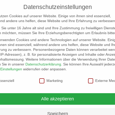
Datenschutzeinstellungen
utzen Cookies auf unserer Website. Einige von ihnen sind essenziell,
nd andere uns helfen, diese Website und Ihre Erfahrung zu verbesser
Sie unter 16 Jahre alt sind und Ihre Zustimmung zu freiwilligen Dienst
 möchten, müssen Sie Ihre Erziehungsberechtigten um Erlaubnis bitte
erwenden Cookies und andere Technologien auf unserer Website. Eini
hnen sind essenziell, während andere uns helfen, diese Website und Ih
rung zu verbessern.
Personenbezogene Daten können verarbeitet wer
NG
LOCATION SCOUT
ELB-LOCATION: PANORAMA LO
. IP-Adressen), z. B. für personalisierte Anzeigen und Inhalte oder Anze
nhaltsmessung.
Weitere Informationen über die Verwendung Ihrer Dat
n Sie in unserer
Datenschutzerklärung
.
Sie können Ihre Auswahl jederze
r
Einstellungen
widerrufen oder anpassen.
schutzeinstellungen
ssenziell
Marketing
Externe Me
Alle akzeptieren
Speichern