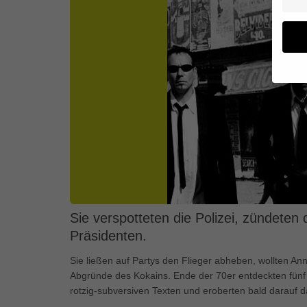
Wenn 
geben
Wir v
von i
Erfah
(z. B
und I
finde
Hier 
Sie verspotteten die Polizei, zündete
Einwi
Präsidenten.
anzei
Sie ließen auf Partys den Flieger abheben, wollten A
Al
Abgründe des Kokains. Ende der 70er entdeckten fünf
rotzig-subversiven Texten und eroberten bald darauf d
Daten