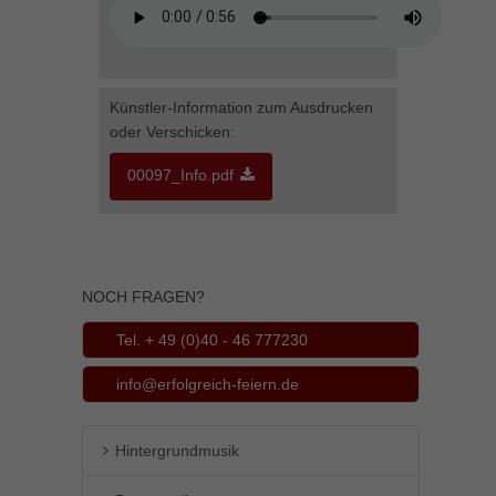
Inhalte von Videoplattformen und Social-Media-Plattformen werden
standardmäßig blockiert. Wenn Cookies von externen Medien akzeptiert
werden, bedarf der Zugriff auf diese Inhalte keiner manuellen Einwilligung
mehr.
Künstler-Information zum Ausdrucken
Cookie-Informationen anzeigen
oder Verschicken:
powered by Borlabs Cookie
Datenschutzerklärung
Impressum
00097_Info.pdf
NOCH FRAGEN?
Tel. + 49 (0)40 - 46 777230
info@erfolgreich-feiern.de
Hintergrundmusik