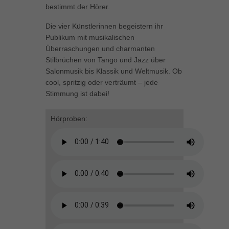
bestimmt der Hörer.
können Ihre Einwilligung zu ganzen Kategorien geben oder sich
weitere Informationen anzeigen lassen und so nur bestimmte
Die vier Künstlerinnen begeistern ihr
Cookies auswählen.
Publikum mit musikalischen
Überraschungen und charmanten
Alle akzeptieren
Speichern
Stilbrüchen von Tango und Jazz über
Salonmusik bis Klassik und Weltmusik. Ob
Zurück
cool, spritzig oder verträumt – jede
Datenschutzeinstellungen
Essenziell (1)
Stimmung ist dabei!
Essenzielle Cookies ermöglichen grundlegende Funktionen und sind für
die einwandfreie Funktion der Website erforderlich.
Hörproben:
Cookie-Informationen anzeigen
Marketing (1)
Mar
Marketing-Cookies werden von Drittanbietern oder Publishern verwendet,
um personalisierte Werbung anzuzeigen. Sie tun dies, indem sie
Besucher über Websites hinweg verfolgen.
Cookie-Informationen anzeigen
Externe Medien (5)
Ext