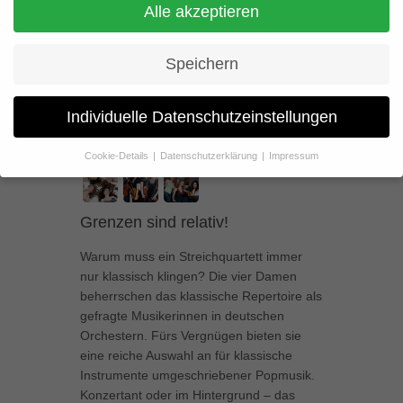
Klassisches Streichquartett
Alle akzeptieren
Speichern
Individuelle Datenschutzeinstellungen
Cookie-Details
Datenschutzerklärung
Impressum
Datenschutzeinstellungen
Wenn Sie unter 16 Jahre alt sind und Ihre Zustimmung zu
Grenzen sind relativ!
freiwilligen Diensten geben möchten, müssen Sie Ihre
Erziehungsberechtigten um Erlaubnis bitten.
Warum muss ein Streichquartett immer
Wir verwenden Cookies und andere Technologien auf unserer
nur klassisch klingen? Die vier Damen
Website. Einige von ihnen sind essenziell, während andere uns
beherrschen das klassische Repertoire als
helfen, diese Website und Ihre Erfahrung zu verbessern.
gefragte Musikerinnen in deutschen
Personenbezogene Daten können verarbeitet werden (z. B. IP-
Adressen), z. B. für personalisierte Anzeigen und Inhalte oder
Orchestern. Fürs Vergnügen bieten sie
Anzeigen- und Inhaltsmessung.
Weitere Informationen über die
eine reiche Auswahl an für klassische
Verwendung Ihrer Daten finden Sie in unserer
Instrumente umgeschriebener Popmusik.
Datenschutzerklärung
.
Konzertant oder im Hintergrund – das
Hier finden Sie eine Übersicht über alle verwendeten Cookies. Sie