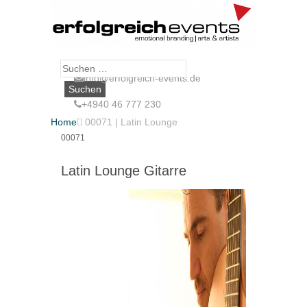
Suche
info@erfolgreich-events.de
nach:
+4940 46 777 230
Home

00071 | Latin Lounge
00071
Latin Lounge Gitarre