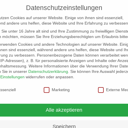
Datenschutzeinstellungen
utzen Cookies auf unserer Website. Einige von ihnen sind essenziell,
nd andere uns helfen, diese Website und Ihre Erfahrung zu verbesser
Sie unter 16 Jahre alt sind und Ihre Zustimmung zu freiwilligen Dienst
 möchten, müssen Sie Ihre Erziehungsberechtigten um Erlaubnis bitte
erwenden Cookies und andere Technologien auf unserer Website. Eini
hnen sind essenziell, während andere uns helfen, diese Website und Ih
rung zu verbessern.
Personenbezogene Daten können verarbeitet wer
NG
LOCATION SCOUT
ELB-LOCATION: PANORAMA LO
. IP-Adressen), z. B. für personalisierte Anzeigen und Inhalte oder Anze
nhaltsmessung.
Weitere Informationen über die Verwendung Ihrer Dat
n Sie in unserer
Datenschutzerklärung
.
Sie können Ihre Auswahl jederze
r
Einstellungen
widerrufen oder anpassen.
schutzeinstellungen
ssenziell
Marketing
Externe Me
ues. Jazz.
Alle akzeptieren
Speichern