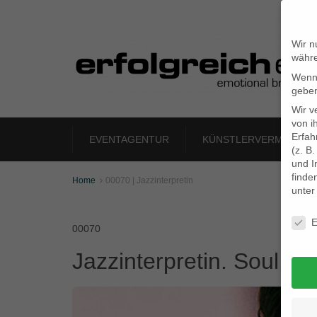
Wir n
währe
Wenn 
geben
Wir v
von i
Erfah
EVENTAGENTUR
KÜNSTLERVERMITTLU
(z. B
und I
finde
Home
00070 | Jazzinterpretin

unte
Daten
E
00070
Jazzinterpretin. Soul. Bl