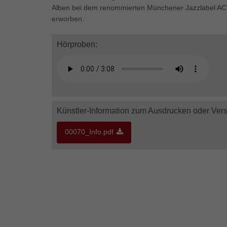
Ess
Alben bei dem renommierten Münchener Jazzlabel ACTm
erworben.
Essen
Funkt
Hörproben:
Mar
Marke
Werbu
Künstler-Information zum Ausdrucken oder Ver
Ext
00070_Info.pdf
Inhal
Wenn 
keine
pow