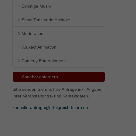
Sonstige Musik
ie
Show Tanz Varieté Magie
Moderation
Marketing
Walkact Animation
ierte
.
Comedy Entertainment
Externe Medien
Angebot anfordern
iert.
Bitte senden Sie uns Ihre Anfrage inkl. Angabe
lte
Ihrer Veranstaltungs- und Kontaktdaten.
kuenstleranfrage@erfolgreich-feiern.de
ressum