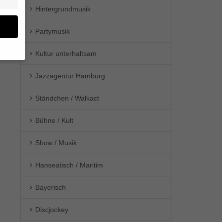
Hintergrundmusik
Partymusik
Kultur unterhaltsam
en
Jazzagentur Hamburg
n.
Ständchen / Walkact
ge
re
den
Bühne / Kult
igen-
en
Show / Musik
re
Hanseatisch / Maritim
Bayerisch
Zurück
Discjockey