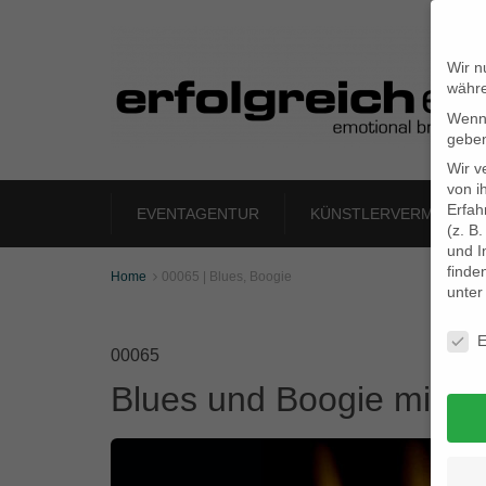
Wir n
währe
Wenn 
geben
Wir v
von i
Erfah
EVENTAGENTUR
KÜNSTLERVERMITTLU
(z. B
und I
finde
Home
00065 | Blues, Boogie

unte
Daten
E
00065
Blues und Boogie mit vi