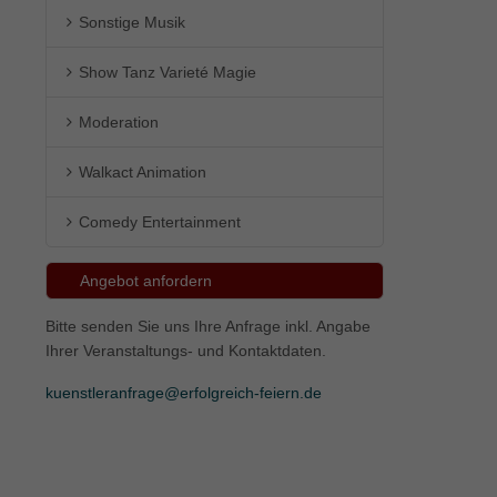
Sonstige Musik
ie
Show Tanz Varieté Magie
Moderation
Marketing
Walkact Animation
ierte
.
Comedy Entertainment
Externe Medien
Angebot anfordern
iert.
Bitte senden Sie uns Ihre Anfrage inkl. Angabe
lte
Ihrer Veranstaltungs- und Kontaktdaten.
kuenstleranfrage@erfolgreich-feiern.de
ressum