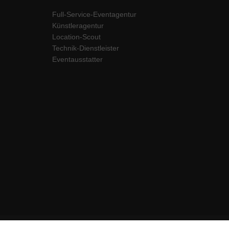
Full-Service-Eventagentur
Künstleragentur
Location-Scout
Technik-Dienstleister
Eventausstatter