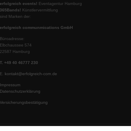
erfolgreich events!
Eventagentur Hamburg
365Bands!
Künstlervermittlung
sind Marken der:
erfolgreich communmications GmbH
Büroadresse:
Elbchaussee 574
22587 Hamburg
T. +49 40 46777 230
E.
kontakt@erfolgreich-com.de
Impressum
Datenschutzerklärung
Versicherungsbestätigung