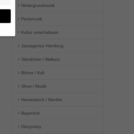
Hintergrundmusik
Partymusik
Kultur unterhaltsam
en
Jazzagentur Hamburg
n.
Ständchen / Walkact
ge
re
den
Bühne / Kult
igen-
en
Show / Musik
re
Hanseatisch / Maritim
Bayerisch
Zurück
Discjockey