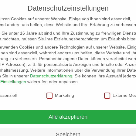
Datenschutzeinstellungen
utzen Cookies auf unserer Website. Einige von ihnen sind essenziell,
nd andere uns helfen, diese Website und Ihre Erfahrung zu verbesser
Sie unter 16 Jahre alt sind und Ihre Zustimmung zu freiwilligen Dienst
 möchten, müssen Sie Ihre Erziehungsberechtigten um Erlaubnis bitte
erwenden Cookies und andere Technologien auf unserer Website. Eini
hnen sind essenziell, während andere uns helfen, diese Website und Ih
rung zu verbessern.
Personenbezogene Daten können verarbeitet wer
NG
LOCATION SCOUT
ELB-LOCATION: PANORAMA LO
. IP-Adressen), z. B. für personalisierte Anzeigen und Inhalte oder Anze
nhaltsmessung.
Weitere Informationen über die Verwendung Ihrer Dat
n Sie in unserer
Datenschutzerklärung
.
Sie können Ihre Auswahl jederze
r
Einstellungen
widerrufen oder anpassen.
schutzeinstellungen
ssenziell
Marketing
Externe Me
el Grooooove!
Alle akzeptieren
Speichern