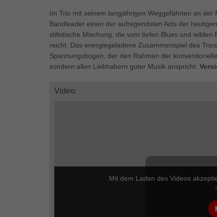
Ess
Im Trio mit seinem langjährigen Weggefährten an der 
Essen
Bandleader einen der aufregendsten Acts der heutigen
Funkt
stilistische Mischung, die vom tiefen Blues und wilde
reicht. Das energiegeladene Zusammenspiel des Trios 
Spannungsbogen, der den Rahmen der konventionellen s
Mar
sondern allen Liebhabern guter Musik anspricht.
Vors
Marke
Werbu
Video:
Ext
Inhal
Wenn 
keine
Mit dem Laden des Videos akzepti
pow