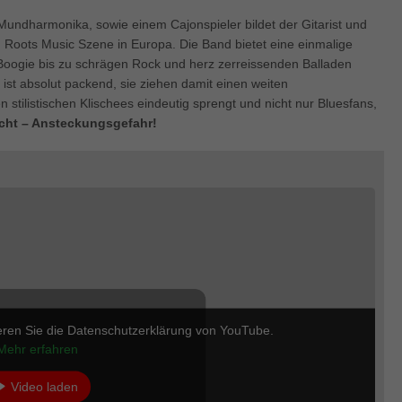
enziell (1)
Mundharmonika, sowie einem Cajonspieler bildet der Gitarist und
zielle Cookies ermöglichen grundlegende Funktionen und sind für die einwandfre
 Roots Music Szene in Europa. Die Band bietet eine einmalige
ion der Website erforderlich.
n Boogie bis zu schrägen Rock und herz zerreissenden Balladen
Cookie-Informationen anzeigen
ist absolut packend, sie ziehen damit einen weiten
tilistischen Klischees eindeutig sprengt und nicht nur Bluesfans,
keting (1)
icht – Ansteckungsgefahr!
ting-Cookies werden von Drittanbietern oder Publishern verwendet, um personalis
ng anzuzeigen. Sie tun dies, indem sie Besucher über Websites hinweg verfolgen
Cookie-Informationen anzeigen
erne Medien (5)
te von Videoplattformen und Social-Media-Plattformen werden standardmäßig block
Cookies von externen Medien akzeptiert werden, bedarf der Zugriff auf diese Inha
r manuellen Einwilligung mehr.
Cookie-Informationen anzeigen
eren Sie die Datenschutzerklärung von YouTube.
ered by Borlabs Cookie
Datenschutzerklärung
Imp
Mehr erfahren
Video laden