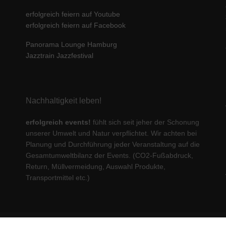
erfolgreich feiern auf Youtube
erfolgreich feiern auf Facebook
Panorama Lounge Hamburg
Jazztrain Jazzfestival
Nachhaltigkeit leben!
erfolgreich events!
fühlt sich seit jeher der Schonung
unserer Umwelt und Natur verpflichtet. Wir achten bei
Planung und Durchführung jeder Veranstaltung auf die
Gesamtumweltbilanz der Events. (CO2-Fußabdruck,
Return, Müllvermeidung, Auswahl Produkte,
Transportmittel etc.)
© 2023 erfolgreich communications GmbH. All rights reserved.