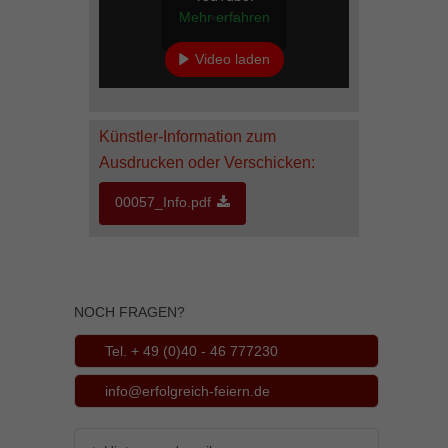
Mehr erfahren
Inhalte von Videoplattformen und Social-Media-Plattformen werden
standardmäßig blockiert. Wenn Cookies von externen Medien akzeptiert
werden, bedarf der Zugriff auf diese Inhalte keiner manuellen Einwilligung
Video laden
mehr.
YouTube immer entsperren
Cookie-Informationen anzeigen
powered by Borlabs Cookie
Datenschutzerklärung
Impressum
Künstler-Information zum
Ausdrucken oder Verschicken:
00057_Info.pdf
NOCH FRAGEN?
Tel. + 49 (0)40 - 46 777230
info@erfolgreich-feiern.de