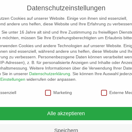
Datenschutzeinstellungen
utzen Cookies auf unserer Website. Einige von ihnen sind essenziell,
nd andere uns helfen, diese Website und Ihre Erfahrung zu verbesser
Sie unter 16 Jahre alt sind und Ihre Zustimmung zu freiwilligen Dienst
 möchten, müssen Sie Ihre Erziehungsberechtigten um Erlaubnis bitte
erwenden Cookies und andere Technologien auf unserer Website. Eini
hnen sind essenziell, während andere uns helfen, diese Website und Ih
rung zu verbessern.
Personenbezogene Daten können verarbeitet wer
NG
LOCATION SCOUT
ELB-LOCATION: PANORAMA LO
. IP-Adressen), z. B. für personalisierte Anzeigen und Inhalte oder Anze
nhaltsmessung.
Weitere Informationen über die Verwendung Ihrer Dat
n Sie in unserer
Datenschutzerklärung
.
Sie können Ihre Auswahl jederze
r
Einstellungen
widerrufen oder anpassen.
schutzeinstellungen
ssenziell
Marketing
Externe Me
Schritt weitergeht
Alle akzeptieren
Speichern