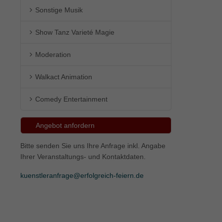
Sonstige Musik
ie
Show Tanz Varieté Magie
Moderation
Marketing
Walkact Animation
ierte
.
Comedy Entertainment
Externe Medien
Angebot anfordern
iert.
Bitte senden Sie uns Ihre Anfrage inkl. Angabe
lte
Ihrer Veranstaltungs- und Kontaktdaten.
kuenstleranfrage@erfolgreich-feiern.de
ressum