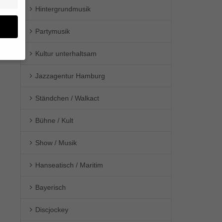
Hintergrundmusik
Partymusik
Kultur unterhaltsam
en
Jazzagentur Hamburg
n.
Ständchen / Walkact
ge
re
den
Bühne / Kult
igen-
en
Show / Musik
re
Hanseatisch / Maritim
Bayerisch
Zurück
Discjockey