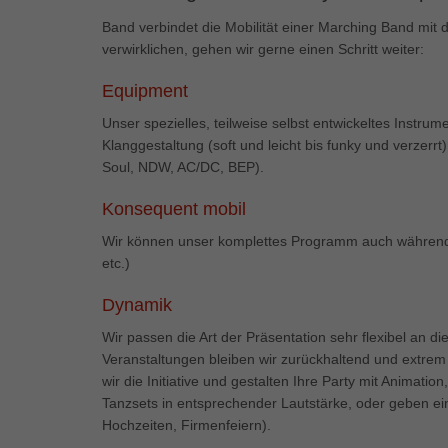
Ess
Band verbindet die Mobilität einer Marching Band mit
Essen
verwirklichen, gehen wir gerne einen Schritt weiter:
Funkt
Equipment
Mar
Unser spezielles, teilweise selbst entwickeltes Instru
Klanggestaltung (soft und leicht bis funky und verzerrt
Marke
Soul, NDW, AC/DC, BEP).
Werbu
Konsequent mobil
Wir können unser komplettes Programm auch während d
Ext
etc.)
Inhal
Wenn 
Dynamik
keine
Wir passen die Art der Präsentation sehr flexibel an d
Veranstaltungen bleiben wir zurückhaltend und extrem
pow
wir die Initiative und gestalten Ihre Party mit Animati
Tanzsets in entsprechender Lautstärke, oder geben ei
Hochzeiten, Firmenfeiern).