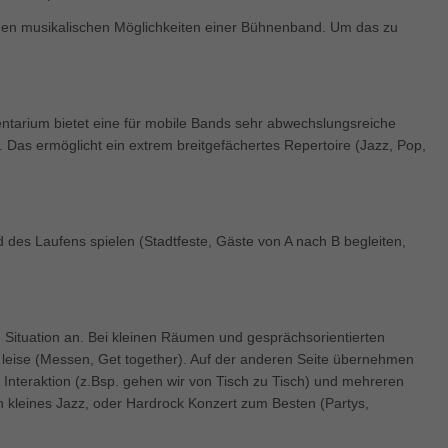
enziell (1)
 den musikalischen Möglichkeiten einer Bühnenband. Um das zu
zielle Cookies ermöglichen grundlegende Funktionen und sind für die einwandfre
ion der Website erforderlich.
Cookie-Informationen anzeigen
keting (1)
mentarium bietet eine für mobile Bands sehr abwechslungsreiche
). Das ermöglicht ein extrem breitgefächertes Repertoire (Jazz, Pop,
ting-Cookies werden von Drittanbietern oder Publishern verwendet, um personalis
ng anzuzeigen. Sie tun dies, indem sie Besucher über Websites hinweg verfolgen
Cookie-Informationen anzeigen
es Laufens spielen (Stadtfeste, Gäste von A nach B begleiten,
erne Medien (5)
te von Videoplattformen und Social-Media-Plattformen werden standardmäßig block
Cookies von externen Medien akzeptiert werden, bedarf der Zugriff auf diese Inha
r manuellen Einwilligung mehr.
ie Situation an. Bei kleinen Räumen und gesprächsorientierten
Cookie-Informationen anzeigen
 leise (Messen, Get together). Auf der anderen Seite übernehmen
ered by Borlabs Cookie
Datenschutzerklärung
Imp
on, Interaktion (z.Bsp. gehen wir von Tisch zu Tisch) und mehreren
n kleines Jazz, oder Hardrock Konzert zum Besten (Partys,