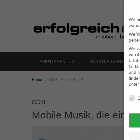
Wir n
währe
Wenn 
geben
Wir v
von i
Erfah
EVENTAGENTUR
KÜNSTLERVERMITTLU
(z. B
und I
finde
Home
00041 | Mobile Band!

unte
Daten
E
00041
Mobile Musik, die einen 