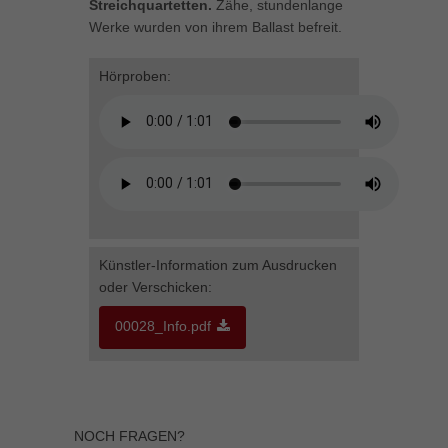
Streichquartetten.
Zähe, stundenlange
Inhalte von Videoplattformen und Social-Media-Plattformen werden
Werke wurden von ihrem Ballast befreit.
standardmäßig blockiert. Wenn Cookies von externen Medien akzeptiert
werden, bedarf der Zugriff auf diese Inhalte keiner manuellen Einwilligung
mehr.
Hörproben:
Cookie-Informationen anzeigen
powered by Borlabs Cookie
Datenschutzerklärung
Impressum
Künstler-Information zum Ausdrucken
oder Verschicken:
00028_Info.pdf
NOCH FRAGEN?