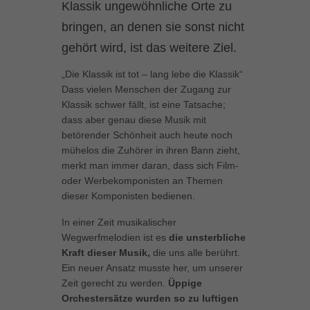
Klassik ungewöhnliche Orte zu
können Ihre Einwilligung zu ganzen Kategorien geben oder sich
weitere Informationen anzeigen lassen und so nur bestimmte
bringen, an denen sie sonst nicht
Cookies auswählen.
gehört wird, ist das weitere Ziel.
Alle akzeptieren
Speichern
„Die Klassik ist tot – lang lebe die Klassik“
Dass vielen Menschen der Zugang zur
Zurück
Klassik schwer fällt, ist eine Tatsache;
Datenschutzeinstellungen
dass aber genau diese Musik mit
Essenziell (1)
betörender Schönheit auch heute noch
Essenzielle Cookies ermöglichen grundlegende Funktionen und sind für
mühelos die Zuhörer in ihren Bann zieht,
die einwandfreie Funktion der Website erforderlich.
merkt man immer daran, dass sich Film-
Cookie-Informationen anzeigen
oder Werbekomponisten an Themen
dieser Komponisten bedienen.
Marketing (1)
Mar
In einer Zeit musikalischer
Marketing-Cookies werden von Drittanbietern oder Publishern verwendet,
Wegwerfmelodien ist es
die unsterbliche
um personalisierte Werbung anzuzeigen. Sie tun dies, indem sie
Kraft dieser Musik,
die uns alle berührt.
Besucher über Websites hinweg verfolgen.
Ein neuer Ansatz musste her, um unserer
Cookie-Informationen anzeigen
Zeit gerecht zu werden.
Üppige
Orchestersätze wurden so zu luftigen
Externe Medien (5)
Ext