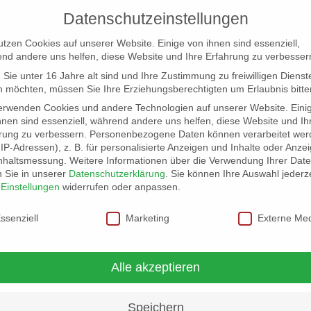
Datenschutzeinstellungen
utzen Cookies auf unserer Website. Einige von ihnen sind essenziell,
nd andere uns helfen, diese Website und Ihre Erfahrung zu verbesser
Sie unter 16 Jahre alt sind und Ihre Zustimmung zu freiwilligen Dienst
 möchten, müssen Sie Ihre Erziehungsberechtigten um Erlaubnis bitte
erwenden Cookies und andere Technologien auf unserer Website. Eini
hnen sind essenziell, während andere uns helfen, diese Website und Ih
rung zu verbessern.
Personenbezogene Daten können verarbeitet wer
NG
LOCATION SCOUT
ELB-LOCATION: PANORAMA LO
. IP-Adressen), z. B. für personalisierte Anzeigen und Inhalte oder Anze
nhaltsmessung.
Weitere Informationen über die Verwendung Ihrer Dat
n Sie in unserer
Datenschutzerklärung
.
Sie können Ihre Auswahl jederze
r
Einstellungen
widerrufen oder anpassen.
schutzeinstellungen
ssenziell
Marketing
Externe Me
nger
Alle akzeptieren
Speichern