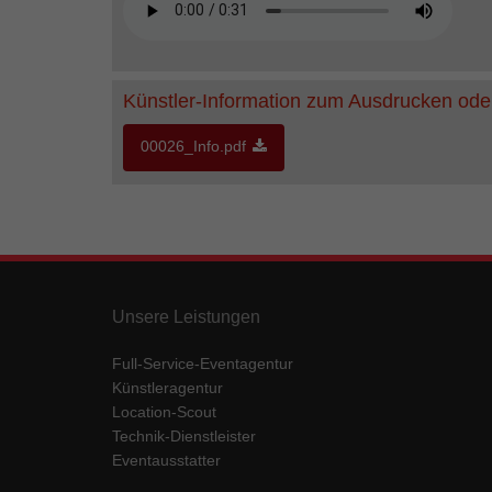
Künstler-Information zum Ausdrucken ode
00026_Info.pdf
Unsere Leistungen
Full-Service-Eventagentur
Künstleragentur
Location-Scout
Technik-Dienstleister
Eventausstatter