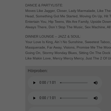
DANCE & PARTYLISTE:
Moves Like Jagger, Closer, Lady Marmalade, Like Th
Head, Something Got Me Started, Moving On Up, Hit 
Entertain You, Hip Teens, We Are Family, Upside Down
Always There, Don`t Stop The Music, Sex Machine, All
DINNER LOUNGE – JAZZ & SOUL:
Your Love Is King, Ain`t No Sunshine, Sweetest Taboo,
Masquerade, Far Away, Visions, Promise Me The Moon
Going On, Stormy Monday Blues, Sitting On The Dock 
Like Makin Love, Mercy Mercy Mercy, Just The 2 Of U
Hörproben: