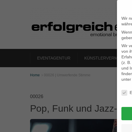
Wir n
währe
Wenn 
geben
Wir v
von i
Erfah
EVENTAGENTUR
KÜNSTLERVERMITTLU
(z. B
und I
finde
Home
00026 | Umwerfende Stimme

unte
Daten
E
00026
Pop, Funk und Jazz-Sä