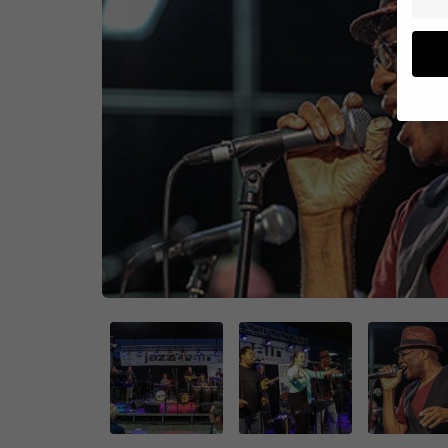
Wenn 
geben
Wir v
von i
Erfah
(z. B
und I
finde
Hier 
Einwi
anzei
Al
Daten