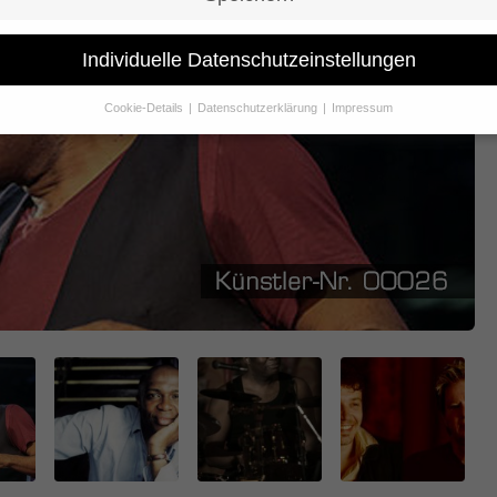
Individuelle Datenschutzeinstellungen
Cookie-Details
Datenschutzerklärung
Impressum
Datenschutzeinstellungen
Sie unter 16 Jahre alt sind und Ihre Zustimmung zu freiwilligen Dienst
 möchten, müssen Sie Ihre Erziehungsberechtigten um Erlaubnis bitte
erwenden Cookies und andere Technologien auf unserer Website. Eini
hnen sind essenziell, während andere uns helfen, diese Website und Ih
rung zu verbessern.
Personenbezogene Daten können verarbeitet wer
. IP-Adressen), z. B. für personalisierte Anzeigen und Inhalte oder Anze
nhaltsmessung.
Weitere Informationen über die Verwendung Ihrer Dat
n Sie in unserer
Datenschutzerklärung
.
finden Sie eine Übersicht über alle verwendeten Cookies. Sie können Ih
lligung zu ganzen Kategorien geben oder sich weitere Informationen
gen lassen und so nur bestimmte Cookies auswählen.
le akzeptieren
Speichern
schutzeinstellungen