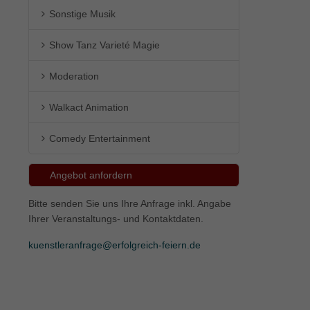
Sonstige Musik
ie
Show Tanz Varieté Magie
Moderation
Marketing
Walkact Animation
ierte
.
Comedy Entertainment
Externe Medien
Angebot anfordern
iert.
Bitte senden Sie uns Ihre Anfrage inkl. Angabe
lte
Ihrer Veranstaltungs- und Kontaktdaten.
kuenstleranfrage@erfolgreich-feiern.de
ressum