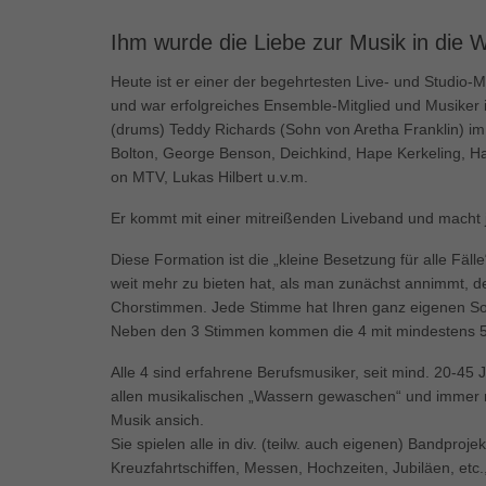
Ess
Ihm wurde die Liebe zur Musik in die W
Essen
Funkt
Heute ist er einer der begehrtesten Live- und Studio
und war erfolgreiches Ensemble-Mitglied und Musiker 
(drums) Teddy Richards (Sohn von Aretha Franklin) im A
Mar
Bolton, George Benson, Deichkind, Hape Kerkeling, Har
Marke
on MTV, Lukas Hilbert u.v.m.
Werbu
Er kommt mit einer mitreißenden Liveband und macht je
Diese Formation ist die „kleine Besetzung für alle Fäll
Ext
weit mehr zu bieten hat, als man zunächst annimmt, de
Inhal
Chorstimmen. Jede Stimme hat Ihren ganz eigenen So
Wenn 
Neben den 3 Stimmen kommen die 4 mit mindestens 5 
keine
Alle 4 sind erfahrene Berufsmusiker, seit mind. 20-4
allen musikalischen „Wassern gewaschen“ und immer n
pow
Musik ansich.
Sie spielen alle in div. (teilw. auch eigenen) Bandproje
Kreuzfahrtschiffen, Messen, Hochzeiten, Jubiläen, etc.