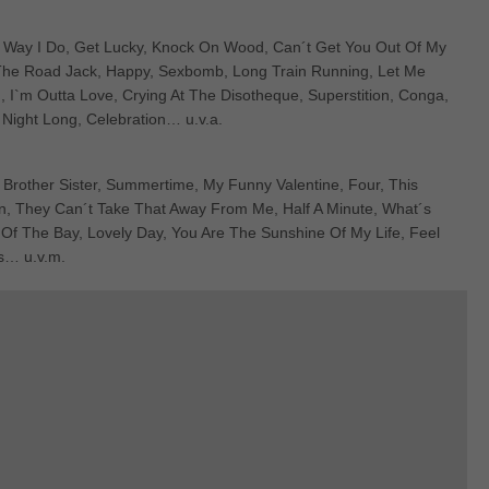
e Way I Do, Get Lucky, Knock On Wood, Can´t Get You Out Of My
The Road Jack, Happy, Sexbomb, Long Train Running, Let Me
, I`m Outta Love, Crying At The Disotheque, Superstition, Conga,
 Night Long, Celebration… u.v.a.
 Brother Sister, Summertime, My Funny Valentine, Four, This
, They Can´t Take That Away From Me, Half A Minute, What´s
Of The Bay, Lovely Day, You Are The Sunshine Of My Life, Feel
s… u.v.m.