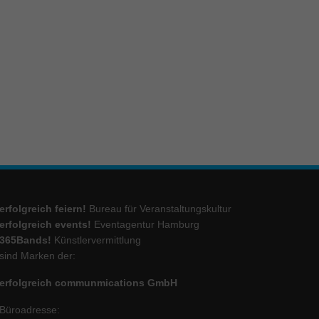
erfolgreich feiern!
Bureau für Veranstaltungskultur
erfolgreich events!
Eventagentur Hamburg
365Bands!
Künstlervermittlung
sind Marken der:
erfolgreich communmications GmbH
Büroadresse: