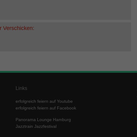
r Verschicken:
Links
erfolgreich feiern auf Youtube
erfolgreich feiern auf Facebook
Panorama Lounge Hamburg
Jazztrain Jazzfestival