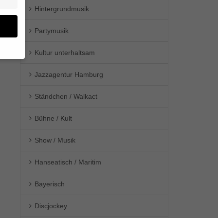
Hintergrundmusik
Partymusik
Kultur unterhaltsam
en
Jazzagentur Hamburg
n.
Ständchen / Walkact
ge
re
den
Bühne / Kult
igen-
en
Show / Musik
re
Hanseatisch / Maritim
Bayerisch
Zurück
Discjockey