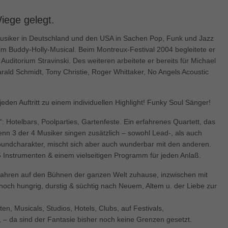
enziell (1)
iege gelegt.
zielle Cookies ermöglichen grundlegende Funktionen und sind für die einwandfre
ion der Website erforderlich.
-Musiker in Deutschland und den USA in Sachen Pop, Funk und Jazz
Cookie-Informationen anzeigen
im Buddy-Holly-Musical. Beim Montreux-Festival 2004 begleitete er
uditorium Stravinski. Des weiteren arbeitete er bereits für Michael
keting (1)
ald Schmidt, Tony Christie, Roger Whittaker, No Angels Acoustic
ting-Cookies werden von Drittanbietern oder Publishern verwendet, um personalis
ng anzuzeigen. Sie tun dies, indem sie Besucher über Websites hinweg verfolgen
den Auftritt zu einem individuellen Highlight! Funky Soul Sänger!
Cookie-Informationen anzeigen
e“: Hotelbars, Poolparties, Gartenfeste. Ein erfahrenes Quartett, das
erne Medien (5)
nn 3 der 4 Musiker singen zusätzlich – sowohl Lead-, als auch
te von Videoplattformen und Social-Media-Plattformen werden standardmäßig block
undcharakter, mischt sich aber auch wunderbar mit den anderen.
Cookies von externen Medien akzeptiert werden, bedarf der Zugriff auf diese Inha
Instrumenten & einem vielseitigen Programm für jeden Anlaß.
r manuellen Einwilligung mehr.
Cookie-Informationen anzeigen
5 Jahren auf den Bühnen der ganzen Welt zuhause, inzwischen mit
och hungrig, durstig & süchtig nach Neuem, Altem u. der Liebe zur
ered by Borlabs Cookie
Datenschutzerklärung
Imp
kten, Musicals, Studios, Hotels, Clubs, auf Festivals,
, – da sind der Fantasie bisher noch keine Grenzen gesetzt.