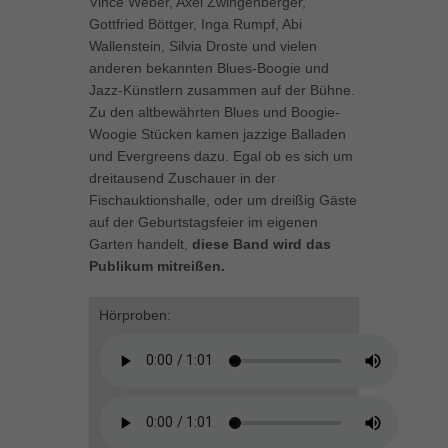
Vince Weber, Axel Zwingenberger,
können Ihre Einwilligung zu ganzen Kategorien geben oder sich
Gottfried Böttger, Inga Rumpf, Abi
weitere Informationen anzeigen lassen und so nur bestimmte
Wallenstein, Silvia Droste und vielen
Cookies auswählen.
anderen bekannten Blues-Boogie und
Jazz-Künstlern zusammen auf der Bühne.
Alle akzeptieren
Speichern
Zu den altbewährten Blues und Boogie-
Woogie Stücken kamen jazzige Balladen
Zurück
und Evergreens dazu. Egal ob es sich um
Datenschutzeinstellungen
dreitausend Zuschauer in der
Essenziell (1)
Fischauktionshalle, oder um dreißig Gäste
Essenzielle Cookies ermöglichen grundlegende Funktionen und sind für
auf der Geburtstagsfeier im eigenen
die einwandfreie Funktion der Website erforderlich.
Garten handelt,
diese Band wird das
Cookie-Informationen anzeigen
Publikum mitreißen.
Marketing (1)
Mar
Hörproben:
Marketing-Cookies werden von Drittanbietern oder Publishern verwendet,
um personalisierte Werbung anzuzeigen. Sie tun dies, indem sie
Besucher über Websites hinweg verfolgen.
Cookie-Informationen anzeigen
Externe Medien (5)
Ext