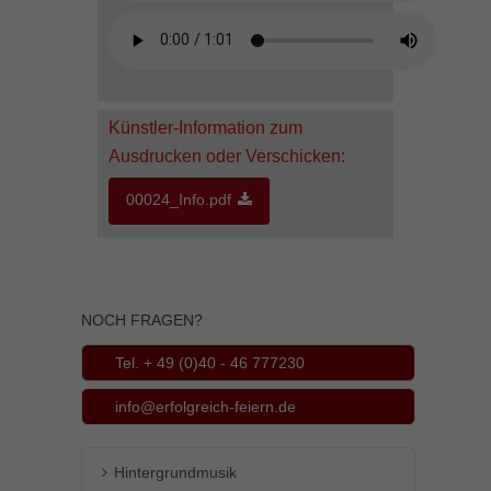
Inhalte von Videoplattformen und Social-Media-Plattformen werden
standardmäßig blockiert. Wenn Cookies von externen Medien akzeptiert
werden, bedarf der Zugriff auf diese Inhalte keiner manuellen Einwilligung
mehr.
Cookie-Informationen anzeigen
Künstler-Information zum
powered by Borlabs Cookie
Datenschutzerklärung
Impressum
Ausdrucken oder Verschicken:
00024_Info.pdf
NOCH FRAGEN?
Tel. + 49 (0)40 - 46 777230
info@erfolgreich-feiern.de
Hintergrundmusik