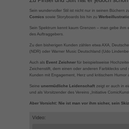
Zu Pinsel und Stift hat er jedoch schon
Ess
Sein wundervoller Stil ist nicht nur in seinen Büchern z
Essen
Funkt
Comics
sowie Storyboards bis hin zu
Werbeillustrati
Sein Spektrum kennt kaum Grenzen – man gebe ihm eine
des Auftraggebers.
Mar
Zu den bisherigen Kunden zählen etwa AXA, Deutsche
Marke
Werbu
(NDR) oder Warner Music Deutschland (Udo Lindenber
Auch als
Event Zeichner
für beispielsweise Hochzeite
Zeichenstift, dem einen oder anderen Farbklecks und s
Ext
Kunden mit Engagement, Herz und kritischem Humor a
Inhal
Wenn 
Seine
unermüdliche Leidenschaft
zeigt er auch in 
keine
und als Vorsitzender des Vereins „Initiative ComicKunst
Aber Vorsicht: Nie ist man vor ihm sicher, sein Sk
pow
Video: