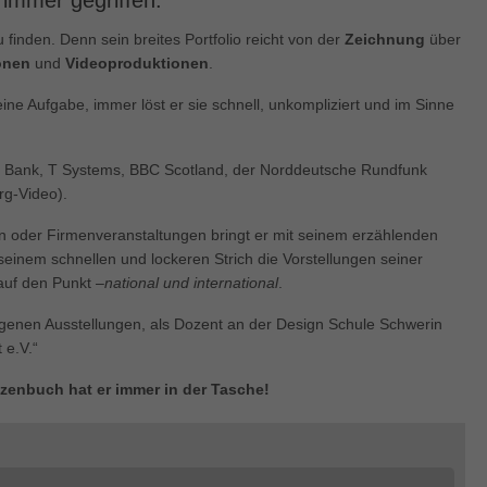
 immer gegriffen.
enziell (1)
u finden. Denn sein breites Portfolio reicht von der
Zeichnung
über
zielle Cookies ermöglichen grundlegende Funktionen und sind für die einwandfre
ion der Website erforderlich.
onen
und
Videoproduktionen
.
Cookie-Informationen anzeigen
 Aufgabe, immer löst er sie schnell, unkompliziert und im Sinne
keting (1)
 Bank, T Systems, BBC Scotland, der Norddeutsche Rundfunk
ting-Cookies werden von Drittanbietern oder Publishern verwendet, um personalis
ng anzuzeigen. Sie tun dies, indem sie Besucher über Websites hinweg verfolgen
g-Video).
Cookie-Informationen anzeigen
n oder Firmenveranstaltungen bringt er mit seinem erzählenden
einem schnellen und lockeren Strich die Vorstellungen seiner
erne Medien (5)
uf den Punkt –
national und international
.
te von Videoplattformen und Social-Media-Plattformen werden standardmäßig block
Cookies von externen Medien akzeptiert werden, bedarf der Zugriff auf diese Inha
eigenen Ausstellungen, als Dozent an der Design Schule Schwerin
r manuellen Einwilligung mehr.
 e.V.“
Cookie-Informationen anzeigen
izzenbuch hat er immer in der Tasche!
ered by Borlabs Cookie
Datenschutzerklärung
Imp