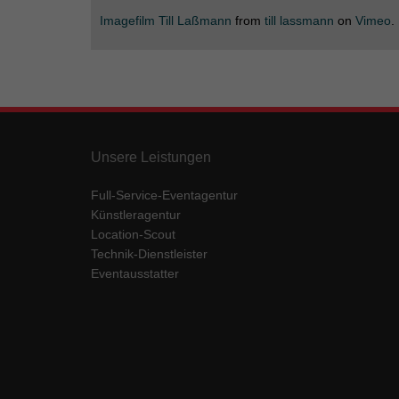
Imagefilm Till Laßmann
from
till lassmann
on
Vimeo
.
Unsere Leistungen
Full-Service-Eventagentur
Künstleragentur
Location-Scout
Technik-Dienstleister
Eventausstatter