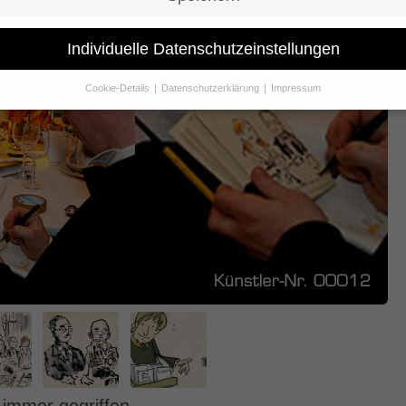
Individuelle Datenschutzeinstellungen
Cookie-Details
Datenschutzerklärung
Impressum
Datenschutzeinstellungen
Sie unter 16 Jahre alt sind und Ihre Zustimmung zu freiwilligen Dienst
 möchten, müssen Sie Ihre Erziehungsberechtigten um Erlaubnis bitte
erwenden Cookies und andere Technologien auf unserer Website. Eini
hnen sind essenziell, während andere uns helfen, diese Website und Ih
rung zu verbessern.
Personenbezogene Daten können verarbeitet wer
. IP-Adressen), z. B. für personalisierte Anzeigen und Inhalte oder Anze
nhaltsmessung.
Weitere Informationen über die Verwendung Ihrer Dat
n Sie in unserer
Datenschutzerklärung
.
finden Sie eine Übersicht über alle verwendeten Cookies. Sie können Ih
lligung zu ganzen Kategorien geben oder sich weitere Informationen
gen lassen und so nur bestimmte Cookies auswählen.
le akzeptieren
Speichern
schutzeinstellungen