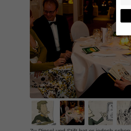
Wenn 
geben
Wir v
von i
Erfah
(z. B
und I
finde
Hier 
Einwi
anzei
Al
Daten