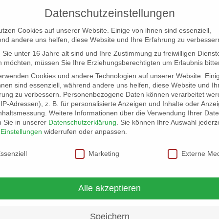
Datenschutzeinstellungen
utzen Cookies auf unserer Website. Einige von ihnen sind essenziell,
nd andere uns helfen, diese Website und Ihre Erfahrung zu verbesser
Sie unter 16 Jahre alt sind und Ihre Zustimmung zu freiwilligen Dienst
 möchten, müssen Sie Ihre Erziehungsberechtigten um Erlaubnis bitte
erwenden Cookies und andere Technologien auf unserer Website. Eini
hnen sind essenziell, während andere uns helfen, diese Website und Ih
rung zu verbessern.
Personenbezogene Daten können verarbeitet wer
NG
LOCATION SCOUT
ELB-LOCATION: PANORAMA LO
. IP-Adressen), z. B. für personalisierte Anzeigen und Inhalte oder Anze
nhaltsmessung.
Weitere Informationen über die Verwendung Ihrer Dat
n Sie in unserer
Datenschutzerklärung
.
Sie können Ihre Auswahl jederze
r
Einstellungen
widerrufen oder anpassen.
schutzeinstellungen
ssenziell
Marketing
Externe Me
arbeitet seit 2003 als freier
Alle akzeptieren
r…
Speichern