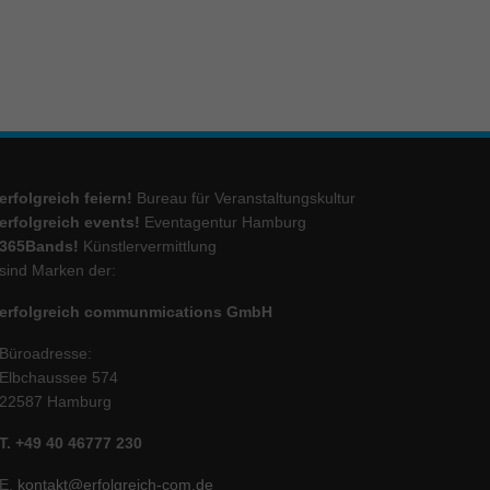
erfolgreich feiern!
Bureau für Veranstaltungskultur
erfolgreich events!
Eventagentur Hamburg
365Bands!
Künstlervermittlung
sind Marken der:
erfolgreich communmications GmbH
Büroadresse:
Elbchaussee 574
22587 Hamburg
T. +49 40 46777 230
E.
kontakt@erfolgreich-com.de