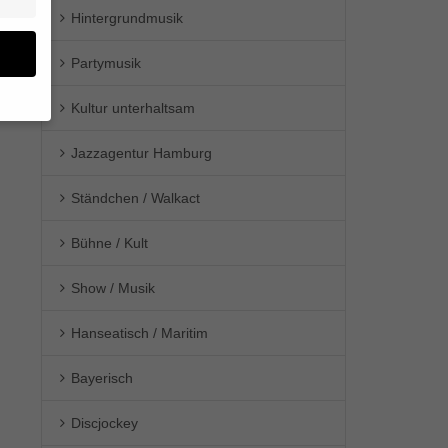
Hintergrundmusik
Partymusik
Kultur unterhaltsam
en
Jazzagentur Hamburg
n.
Ständchen / Walkact
ge
re
den
Bühne / Kult
igen-
en
Show / Musik
re
Hanseatisch / Maritim
Bayerisch
Zurück
Discjockey