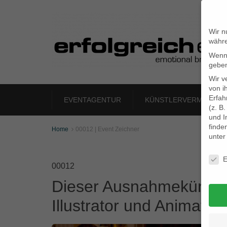
Wir n
währe
Wenn 
geben
Wir v
von i
Erfah
EVENTAGENTUR
KÜNSTLERVERMITTLU
(z. B
und I
finde
Home
00012 | Event Zeichner

unte
Daten
E
00012
Dieser Ausnahmekünstler 
Illustrator und Animato