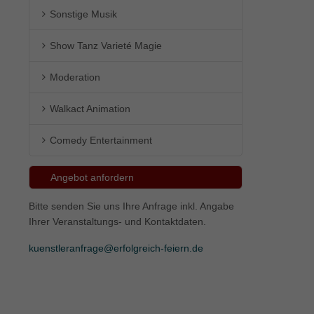
Sonstige Musik
ie
Show Tanz Varieté Magie
Moderation
Marketing
Walkact Animation
ierte
.
Comedy Entertainment
Externe Medien
Angebot anfordern
iert.
Bitte senden Sie uns Ihre Anfrage inkl. Angabe
lte
Ihrer Veranstaltungs- und Kontaktdaten.
kuenstleranfrage@erfolgreich-feiern.de
ressum