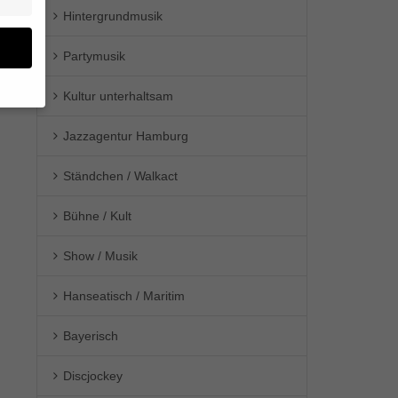
Hintergrundmusik
Partymusik
Kultur unterhaltsam
en
Jazzagentur Hamburg
n.
Ständchen / Walkact
ge
re
den
Bühne / Kult
igen-
en
Show / Musik
re
Hanseatisch / Maritim
Bayerisch
Zurück
Discjockey