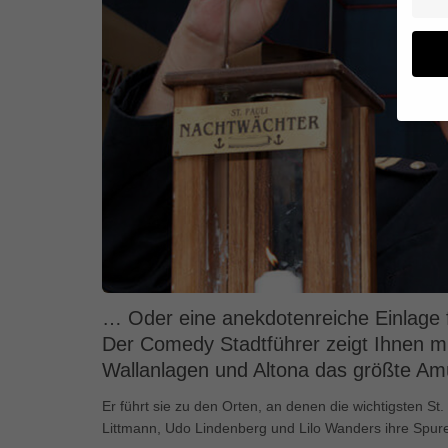
Wenn 
geben
Wir v
von i
Erfah
(z. B
und I
finde
Hier 
… Oder eine anekdotenreiche Einlage f
Einwi
Der Comedy Stadtführer zeigt Ihnen m
anzei
Wallanlagen und Altona das größte Amüs
Al
Er führt sie zu den Orten, an denen die wichtigsten St
Littmann, Udo Lindenberg und Lilo Wanders ihre Spur
Daten