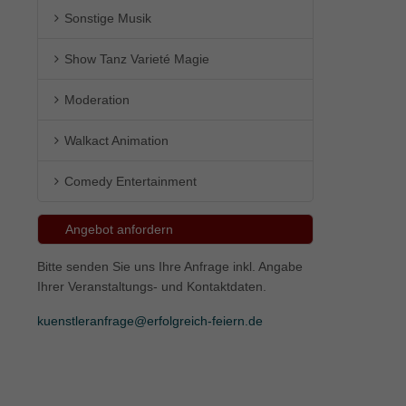
Sonstige Musik
ie
Show Tanz Varieté Magie
Moderation
Marketing
Walkact Animation
ierte
.
Comedy Entertainment
Externe Medien
Angebot anfordern
iert.
Bitte senden Sie uns Ihre Anfrage inkl. Angabe
lte
Ihrer Veranstaltungs- und Kontaktdaten.
kuenstleranfrage@erfolgreich-feiern.de
ressum