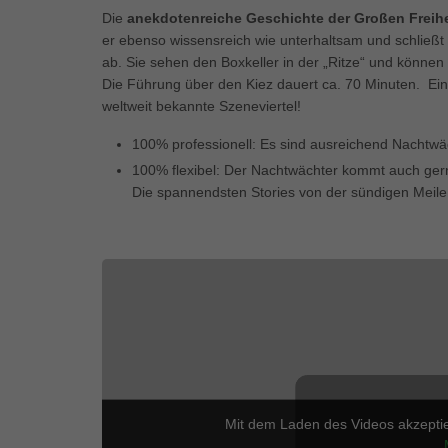
Ess
Die
anekdotenreiche Geschichte der Großen Freihe
Essen
er ebenso wissensreich wie unterhaltsam und schließ
Funkt
ab. Sie sehen den Boxkeller in der „Ritze“ und könne
Die Führung über den Kiez dauert ca. 70 Minuten. Ein
weltweit bekannte Szeneviertel!
Mar
100% professionell: Es sind ausreichend Nachtwä
Marke
100% flexibel: Der Nachtwächter kommt auch gern
Werbu
Die spannendsten Stories von der sündigen Meile s
Ext
Inhal
Wenn 
keine
pow
Mit dem Laden des Videos akzepti