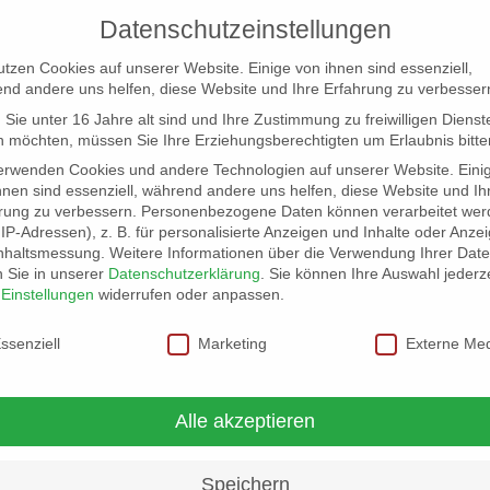
Datenschutzeinstellungen
utzen Cookies auf unserer Website. Einige von ihnen sind essenziell,
nd andere uns helfen, diese Website und Ihre Erfahrung zu verbesser
Sie unter 16 Jahre alt sind und Ihre Zustimmung zu freiwilligen Dienst
 möchten, müssen Sie Ihre Erziehungsberechtigten um Erlaubnis bitte
erwenden Cookies und andere Technologien auf unserer Website. Eini
hnen sind essenziell, während andere uns helfen, diese Website und Ih
rung zu verbessern.
Personenbezogene Daten können verarbeitet wer
NG
LOCATION SCOUT
ELB-LOCATION: PANORAMA LO
. IP-Adressen), z. B. für personalisierte Anzeigen und Inhalte oder Anze
nhaltsmessung.
Weitere Informationen über die Verwendung Ihrer Dat
n Sie in unserer
Datenschutzerklärung
.
Sie können Ihre Auswahl jederze
r
Einstellungen
widerrufen oder anpassen.
schutzeinstellungen
ssenziell
Marketing
Externe Me
nderen Art…
Alle akzeptieren
Speichern