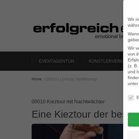
Wir n
währe
Wenn 
geben
Wir v
von i
Erfah
EVENTAGENTUR
KÜNSTLERVERMITTLU
(z. B
und I
finde
Home
00010 | Comedy Stadtführung

unte
Daten
E
00010 Kieztour mit Nachtwächter
Eine Kieztour der beso