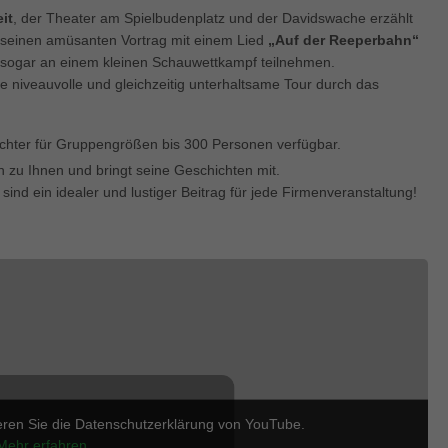
enziell (1)
it
, der Theater am Spielbudenplatz und der Davidswache erzählt
zielle Cookies ermöglichen grundlegende Funktionen und sind für die einwandfre
t seinen amüsanten Vortrag mit einem Lied
„Auf der Reeperbahn“
ion der Website erforderlich.
n sogar an einem kleinen Schauwettkampf teilnehmen.
Cookie-Informationen anzeigen
e niveauvolle und gleichzeitig unterhaltsame Tour durch das
keting (1)
chter für Gruppengrößen bis 300 Personen verfügbar.
ting-Cookies werden von Drittanbietern oder Publishern verwendet, um personalis
 zu Ihnen und bringt seine Geschichten mit.
ng anzuzeigen. Sie tun dies, indem sie Besucher über Websites hinweg verfolgen
ind ein idealer und lustiger Beitrag für jede Firmenveranstaltung!
Cookie-Informationen anzeigen
erne Medien (5)
te von Videoplattformen und Social-Media-Plattformen werden standardmäßig block
Cookies von externen Medien akzeptiert werden, bedarf der Zugriff auf diese Inha
r manuellen Einwilligung mehr.
Cookie-Informationen anzeigen
ered by Borlabs Cookie
Datenschutzerklärung
Imp
eren Sie die Datenschutzerklärung von YouTube.
Mehr erfahren