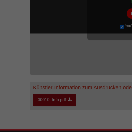
You
Künstler-Information zum Ausdrucken ode
00010_Info.pdf