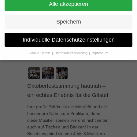
Bayerisch für alle –
Alle akzeptieren
Oktoberfest das ganze Jahr!
Speichern
Individuelle Datenschutzeinstellungen
Cookie-Details
Datenschutzerklärung
Impressum
Datenschutzeinstellungen
Wenn Sie unter 16 Jahre alt sind und Ihre Zustimmung zu
freiwilligen Diensten geben möchten, müssen Sie Ihre
Erziehungsberechtigten um Erlaubnis bitten.
Oktoberfeststimmung hautnah –
Wir verwenden Cookies und andere Technologien auf unserer
ein echtes Erlebnis für die Gäste!
Website. Einige von ihnen sind essenziell, während andere uns
helfen, diese Website und Ihre Erfahrung zu verbessern.
Ihre große Stärke ist die Mobilität und die
Personenbezogene Daten können verarbeitet werden (z. B. IP-
Adressen), z. B. für personalisierte Anzeigen und Inhalte oder
besondere Nähe zum Publikum, denn
Anzeigen- und Inhaltsmessung.
Weitere Informationen über die
diese Musiker spielen live und nicht selten
Verwendung Ihrer Daten finden Sie in unserer
auch auf Tischen und Bänken! In der
Datenschutzerklärung
.
Besetzung sind sie von 4 bis 8 Musikern
Hier finden Sie eine Übersicht über alle verwendeten Cookies. Sie