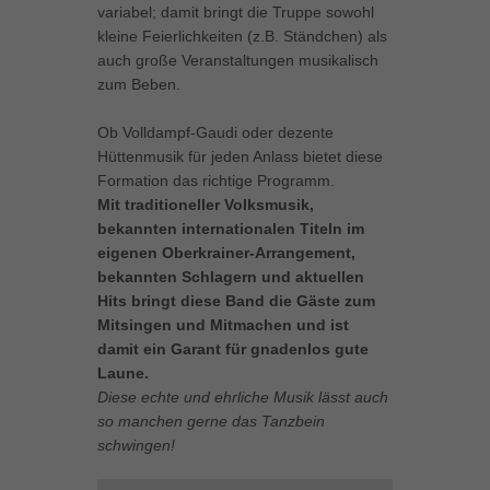
variabel; damit bringt die Truppe sowohl
können Ihre Einwilligung zu ganzen Kategorien geben oder sich
kleine Feierlichkeiten (z.B. Ständchen) als
weitere Informationen anzeigen lassen und so nur bestimmte
auch große Veranstaltungen musikalisch
Cookies auswählen.
zum Beben.
Alle akzeptieren
Speichern
Ob Volldampf-Gaudi oder dezente
Zurück
Hüttenmusik für jeden Anlass bietet diese
Formation das richtige Programm.
Datenschutzeinstellungen
Essenziell (1)
Mit traditioneller Volksmusik,
bekannten internationalen Titeln im
Essenzielle Cookies ermöglichen grundlegende Funktionen und sind für
die einwandfreie Funktion der Website erforderlich.
eigenen Oberkrainer-Arrangement,
bekannten Schlagern und aktuellen
Cookie-Informationen anzeigen
Hits bringt diese Band die Gäste zum
Marketing (1)
Mitsingen und Mitmachen und ist
Mar
damit ein Garant für gnadenlos gute
Marketing-Cookies werden von Drittanbietern oder Publishern verwendet,
Laune.
um personalisierte Werbung anzuzeigen. Sie tun dies, indem sie
Diese echte und ehrliche Musik lässt auch
Besucher über Websites hinweg verfolgen.
so manchen gerne das Tanzbein
Cookie-Informationen anzeigen
schwingen!
Externe Medien (5)
Ext