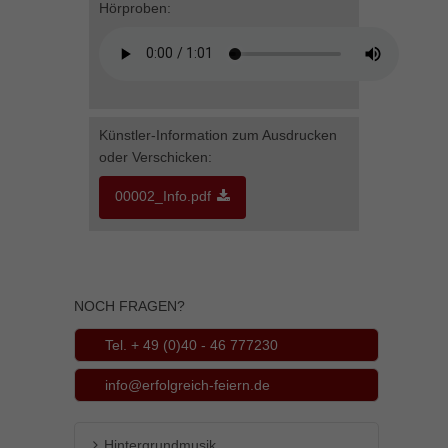
Hörproben:
Inhalte von Videoplattformen und Social-Media-Plattformen werden
standardmäßig blockiert. Wenn Cookies von externen Medien akzeptiert
werden, bedarf der Zugriff auf diese Inhalte keiner manuellen Einwilligung
mehr.
Cookie-Informationen anzeigen
powered by Borlabs Cookie
Datenschutzerklärung
Impressum
Künstler-Information zum Ausdrucken
oder Verschicken:
00002_Info.pdf
NOCH FRAGEN?
Tel. + 49 (0)40 - 46 777230
info@erfolgreich-feiern.de
Hintergrundmusik